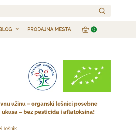
BLOG
PRODAJNA MESTA
0
tivnu užinu – organski lešnici posebne
 ukusa – bez pesticida i aflatoksina!
i lešnik