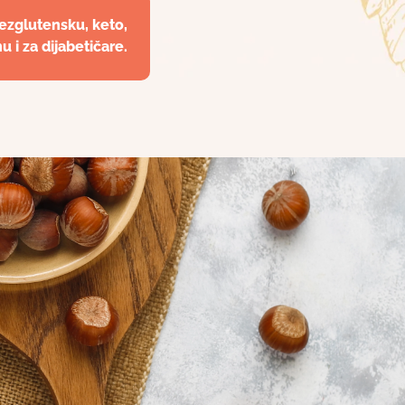
bezglutensku, keto,
u i za dijabetičare.