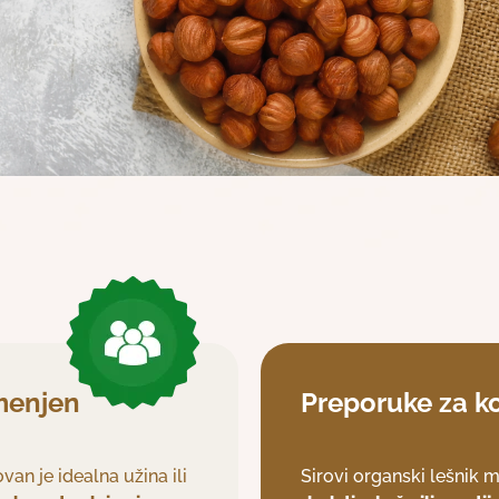
amenjen
Preporuke za k
van je idealna užina ili
Sirovi organski lešnik 