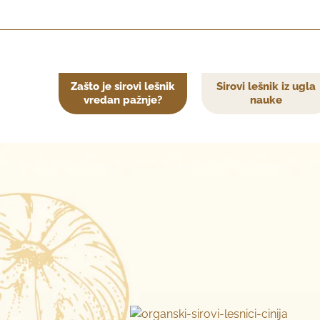
Zašto je sirovi lešnik
Sirovi lešnik iz ugla
vredan pažnje?
nauke