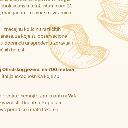
aktioksidans u telu), vitaminom B1,
manganom, a izvor su i vitamina
.
 značajnu količinu različitih
idanasa, za koje su opservacione
u doprineti unapređenju zdravlja i
čnih bolesti.
j Ohridskog jezera, na 700 metara
 italijanskog lešnika koje su
je volite, nemojte zamenariti ni
Vaš
ne važnosti. Dodatno, kupujući
ove porodice i male lokalne