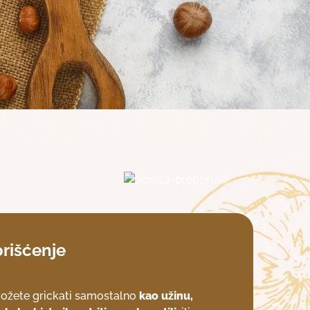
orišćenje
možete grickati samostalno
kao užinu,