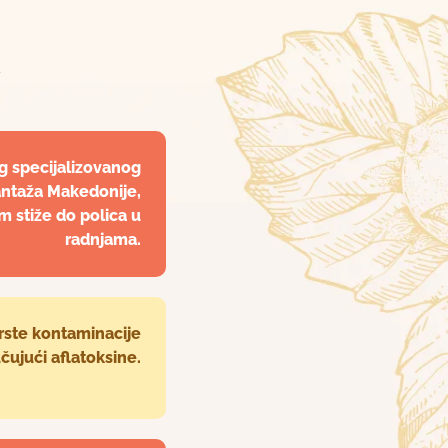
g specijalizovanog
antaža Makedonije,
 stiže do polica u
radnjama.
rste kontaminacije
učujući aflatoksine.