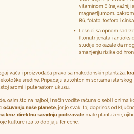
vitaminom E (najvažniji 
magnezijumom, bakrom, 
B6, folata, fosfora i cinka
Lešnici sa opnom sadrže i
fitonutrijenata i antioks
studije pokazale da mog
smanjenju rizika od hroni
uzgajivača i proizvođača pravo sa makedonskih plantaža,
kra
e ekološke sredine. Pripadaju autohtonim sortama istarskog i
astoj aromi i puterastom ukusu.
, osim što na najbolji način vodite računa o sebi i onima ko
te
očuvanju naše planete
, jer je svaki taj doprinos od ključ
a kroz direktnu saradnju podržavate
male plantažere, njih
oje kulture i za to dobijaju fer cene.