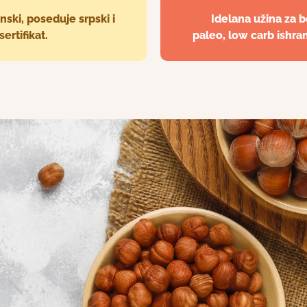
nski, poseduje srpski i
Idelana užina za 
ertifikat.
paleo, low carb ishran