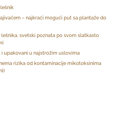
 lešnik
gajivačem – najkraći mogući put sa plantaže do
a lešnika, svetski poznata po svom slatkasto
mi
u i upakovani u najstrožim uslovima
nema rizika od kontaminacije mikotoksinima
ni)