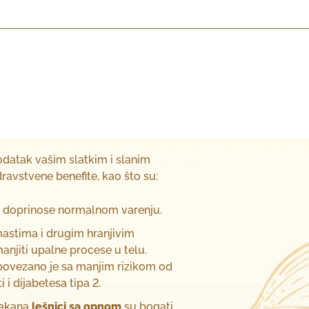
dodatak vašim slatkim i slanim
dravstvene benefite, kao što su:
a doprinose normalnom varenju.
mastima i drugim hranjivim
njiti upalne procese u telu.
ovezano je sa manjim rizikom od
 i dijabetesa tipa 2.
vlakana
lešnici sa opnom
su bogati