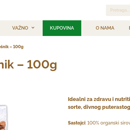
Pretraga...
VAŽNO
KUPOVINA
O NAMA
ešnik – 100g
šnik – 100g
Idealni za zdravu i nutri
sorte, divnog puterastog
Sastojci
: 100% organski sirov