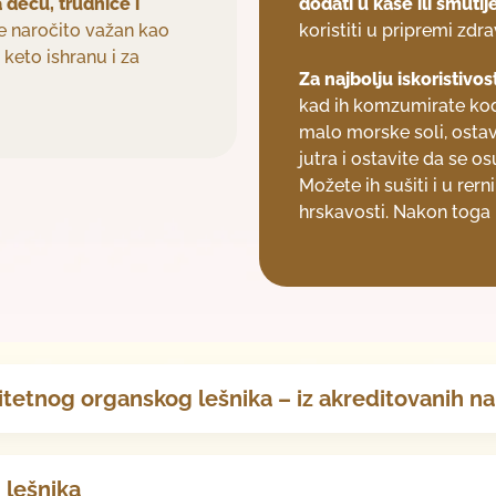
 decu, trudnice i
dodati u kaše ili smutij
 je naročito važan kao
koristiti u pripremi zdra
 keto ishranu i za
Za najbolju iskoristivos
kad ih komzumirate kod
malo morske soli, ostav
jutra i ostavite da se o
Možete ih sušiti i u rern
hrskavosti. Nakon toga 
litetnog organskog lešnika – iz akreditovanih n
h lešnika