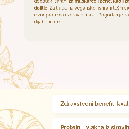
dodatak ishrani
za muškarce i žene, kao i za
dojilje
. Za ljude na veganskoj ishrani lešnik
izvor proteina i zdravih masti. Pogodan je za
dijabetičare.
Zdravstveni benefiti kva
Proteini i vlakna iz sirovi