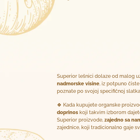
Superior lešnici dolaze od malog 
nadmorske visine
, iz potpuno čist
poznate po svojoj specifičnoj slatk
🍀 Kada kupujete organske proizvode
doprinos
koji takvim izborom daje
Superior proizvode,
zajedno sa nam
zajednice, koji tradicionalno gaje sv