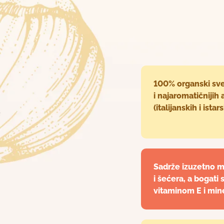
100% organski svež
i najaromatičnijih 
(italijanskih i istars
Sadrže izuzetno ma
i šećera, a bogati
vitaminom E i min