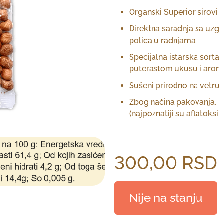
Organski Superior sirovi
Direktna saradnja sa uz
polica u radnjama
Specijalna istarska sort
puterastom ukusu i aro
Sušeni prirodno na vetr
Zbog načina pakovanja, 
(najpoznatiji su aflatoksi
300,00
RSD
Nije na stanju