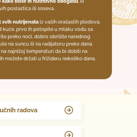
e
kako biste ih nutritivno obogatili
, ili
vih poslastica ili soseva.
t svih nutrijenata
iz vaših orašastih plodova,
 kuće, prvo ih potopite u mlaku vodu sa
ite preko noći, dobro obrišite narednog
suše na suncu ili na radijatoru preko dana.
i na najnižoj temperaturi da bi dobili na
ih možete držati u frižideru nekoliko dana.
aučnih radova