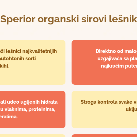
Sperior organski sirovi lešnik
i lešnici najkvalitetnijih
Direktno od malo
autohtonih sorti
uzgajivača sa pl
kih).
najkraćim putem
li udeo ugljenih hidrata
Stroga kontrola svake v
 su vlaknima, proteinima,
uklj
eralima.