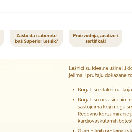
Zašto da izaberete
Proizvodnja, analize i
baš Superior lešnik?
sertifikati
Lešnici su idealna užina ili 
jelima, i pružaju dokazane z
Bogati su vlaknima, koj
Bogati su nezasićenim 
sastojcima koji mogu sma
Redovno konzumiranje p
kardiovaskularnih bolesti
Osim biljnih proteina i 