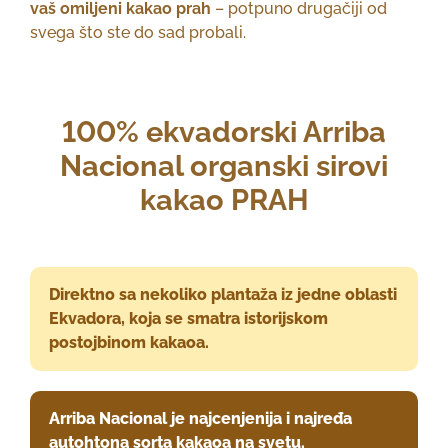
vaš omiljeni kakao prah
– potpuno drugačiji od
svega što ste do sad probali.
100% ekvadorski Arriba
Nacional organski sirovi
kakao PRAH
Direktno sa nekoliko plantaža iz jedne oblasti
Ekvadora, koja se smatra istorijskom
postojbinom kakaoa.
Arriba Nacional je najcenjenija i najređa
autohtona sorta kakaoa na svetu.