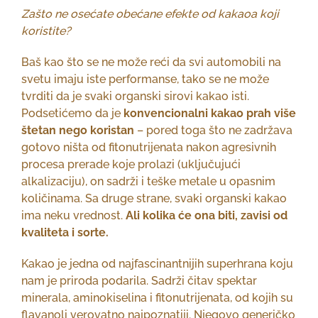
Zašto ne osećate obećane efekte od kakaoa koji
koristite?
Baš kao što se ne može reći da svi automobili na
svetu imaju iste performanse, tako se ne može
tvrditi da je svaki organski sirovi kakao isti.
Podsetićemo da je
konvencionalni kakao prah više
štetan nego koristan
– pored toga što ne zadržava
gotovo ništa od fitonutrijenata nakon agresivnih
procesa prerade koje prolazi (uključujući
alkalizaciju), on sadrži i teške metale u opasnim
količinama. Sa druge strane, svaki organski kakao
ima neku vrednost.
Ali kolika će ona biti, zavisi od
kvaliteta i sorte.
Kakao je jedna od najfascinantnijih superhrana koju
nam je priroda podarila. Sadrži čitav spektar
minerala, aminokiselina i fitonutrijenata, od kojih su
flavanoli verovatno najpoznatiji. Njegovo generičko