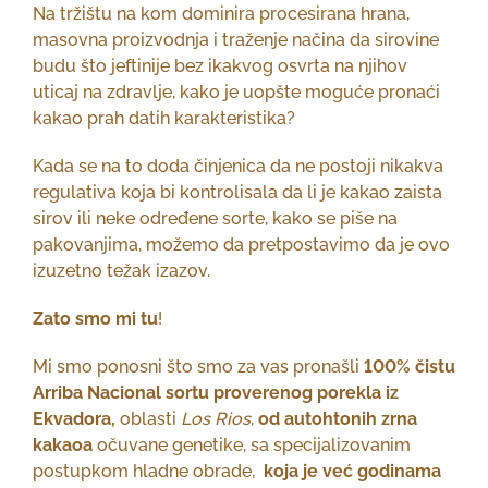
Na tržištu na kom dominira procesirana hrana,
masovna proizvodnja i traženje načina da sirovine
budu što jeftinije bez ikakvog osvrta na njihov
uticaj na zdravlje, kako je uopšte moguće pronaći
kakao prah datih karakteristika?
Kada se na to doda činjenica da ne postoji nikakva
regulativa koja bi kontrolisala da li je kakao zaista
sirov ili neke određene sorte, kako se piše na
pakovanjima, možemo da pretpostavimo da je ovo
izuzetno težak izazov.
Zato smo mi tu
!
Mi smo ponosni što smo za vas pronašli
100% čistu
Arriba Nacional sortu proverenog porekla iz
Ekvadora,
oblasti
Los Rios
,
od autohtonih zrna
kakaoa
očuvane genetike, sa specijalizovanim
postupkom hladne obrade,
koja je već godinama