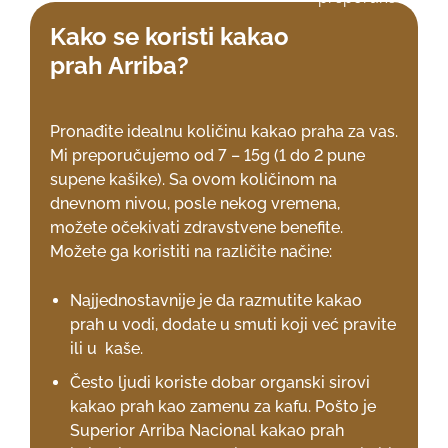
Kako se koristi kakao
prah Arriba?
Pronađite idealnu količinu kakao praha za vas.
Mi preporučujemo od 7 – 15g (1 do 2 pune
supene kašike). Sa ovom količinom na
dnevnom nivou, posle nekog vremena,
možete očekivati zdravstvene benefite.
Možete ga koristiti na različite načine:
Najjednostavnije je da razmutite kakao
prah u vodi, dodate u smuti koji već pravite
ili u kaše.
Često ljudi koriste dobar organski sirovi
kakao prah kao zamenu za kafu. Pošto je
Superior Arriba Nacional kakao prah