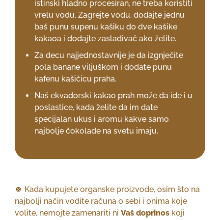
istinski hladno procesiran, ne treba koristiti
vrelu vodu. Zagrejte vodu, dodajte jednu
baš punu supenu kašiku do dve kašike
kakaoa i dodajte zaslađivač ako želite.
Za decu najjednostavnije je da izgnječite
pola banane viljuškom i dodate punu
kafenu kašičicu praha.
Naš ekvadorski kakao prah može da ide i u
poslastice, kada želite da im date
specijalan ukus i aromu kakve samo
najbolje čokolade na svetu imaju.
🍀 Kada kupujete organske proizvode, osim što na
najbolji način vodite računa o sebi i onima koje
volite, nemojte zamenariti ni
Vaš doprinos
koji