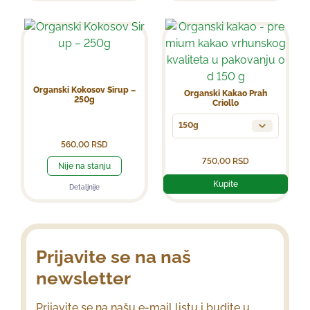
Organski Kokosov Sirup –
Organski Kakao Prah
250g
Criollo
150g
560,00
RSD
750,00
RSD
Nije na stanju
Kupite
Detaljnije
Prijavite se na naš
newsletter
Prijavite se na našu e-mail listu i budite u