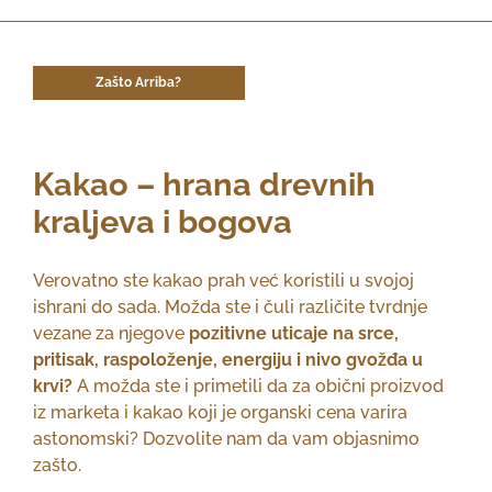
Zašto Arriba?
Kakao – hrana drevnih
kraljeva i bogova
Verovatno ste kakao prah već koristili u svojoj
ishrani do sada. Možda ste i čuli različite tvrdnje
vezane za njegove
pozitivne uticaje na srce,
pritisak, raspoloženje, energiju i nivo gvožđa u
krvi?
A možda ste i primetili da za obični proizvod
iz marketa i kakao koji je organski cena varira
astonomski? Dozvolite nam da vam objasnimo
zašto.