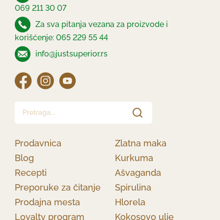
069 211 30 07
Za sva pitanja vezana za proizvode i
korišćenje: 065 229 55 44
info@justsuperior.rs
Pretraga...
Prodavnica
Zlatna maka
Blog
Kurkuma
Recepti
Ašvaganda
Preporuke za čitanje
Spirulina
Prodajna mesta
Hlorela
Loyalty program
Kokosovo ulje