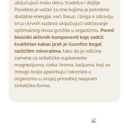
uključujući malu decu, trudnice i dojilje.
Posebno je važan za one kojima je potrebno
dodatne energije, veći fokus, i briga o zdravlju
srca i krvnih sudova uključujući održavanje
optimalnog nivoa gvožđa u organizmu.
Pored
biološki aktivnih komponenti koje sadrži,
kvalitetan kakao prah je izuzetno bogat
različitim mineralima
, tako da je odlična
zamena za sintetičke suplemente
magnezijuma, cinka, hroma, kalijuma, koji se
mnogo bolje apsorbuju i iskoriste u
organizmu u svojoj prirodnoj naspram
sintetičke forme.