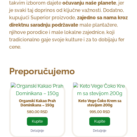
takvim izborom dajete
očuvanju naše planete
, jer
je svaki taj doprinos od ključne važnosti. Dodatno,
kupujući Superior proizvode,
zajedno sa nama kroz
direktnu saradnju podržavate
male plantažere,
njihove porodice i male lokalne zajednice, koji
tradicionalno gaje svoje kulture i za to dobijaju fer
cene.
Preporučujemo
Organski Kakao Prah
Keto Vege Čoko Krem sa
Dominikana – 150g
stevijom 200g
580,00
RSD
995,00
RSD
Kupite
Kupite
Detaljnije
Detaljnije