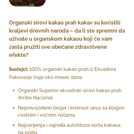
Organski sirovi kakao prah kakav su koristili
kraljevi drevnih naroda – da li ste spremni da
uživate u organskom kakaou koji će vam
zasta pružiti sve obećane zdravstvene
efekte?
Sastojci:
100% organski kakao prah iz Ekvadora.
Pakovanje traje oko mesec dana.
Organski Superior ekvadrski sirovi kakao prah
Arriba Nacional
Neprevaziđeno bogat i kremast ukus sa blagim
cvetnim i voćnim notama
Najcenjenija i najređa autohtona sorta kakaoa
na svetu