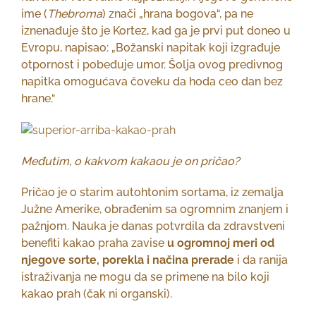
ime (
Thebroma
) znači „hrana bogova“, pa ne
iznenađuje što je Kortez, kad ga je prvi put doneo u
Evropu, napisao: „Božanski napitak koji izgrađuje
otpornost i pobeđuje umor. Šolja ovog predivnog
napitka omogućava čoveku da hoda ceo dan bez
hrane.“
Međutim, o kakvom kakaou je on pričao?
Pričao je o starim autohtonim sortama, iz zemalja
Južne Amerike, obrađenim sa ogromnim znanjem i
pažnjom. Nauka je danas potvrdila da zdravstveni
benefiti kakao praha zavise
u ogromnoj meri od
njegove sorte, porekla i načina prerade
i da ranija
istraživanja ne mogu da se primene na bilo koji
kakao prah (čak ni organski).