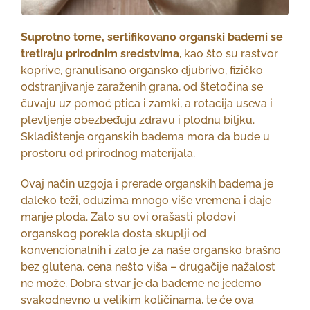
Suprotno tome, sertifikovano organski bademi se
tretiraju prirodnim sredstvima
, kao što su rastvor
koprive, granulisano organsko djubrivo, fizičko
odstranjivanje zaraženih grana, od štetočina se
čuvaju uz pomoć ptica i zamki, a rotacija useva i
plevljenje obezbeđuju zdravu i plodnu biljku.
Skladištenje organskih badema mora da bude u
prostoru od prirodnog materijala.
Ovaj način uzgoja i prerade organskih badema je
daleko teži, oduzima mnogo više vremena i daje
manje ploda. Zato su ovi orašasti plodovi
organskog porekla dosta skuplji od
konvencionalnih i zato je za naše organsko brašno
bez glutena, cena nešto viša – drugačije nažalost
ne može. Dobra stvar je da bademe ne jedemo
svakodnevno u velikim količinama, te će ova