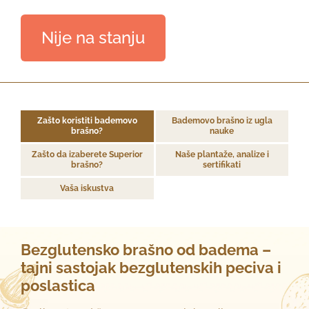
Nije na stanju
Zašto koristiti bademovo
Bademovo brašno iz ugla
brašno?
nauke
Zašto da izaberete Superior
Naše plantaže, analize i
brašno?
sertifikati
Vaša iskustva
Bezglutensko brašno od badema –
tajni sastojak bezglutenskih peciva i
poslastica