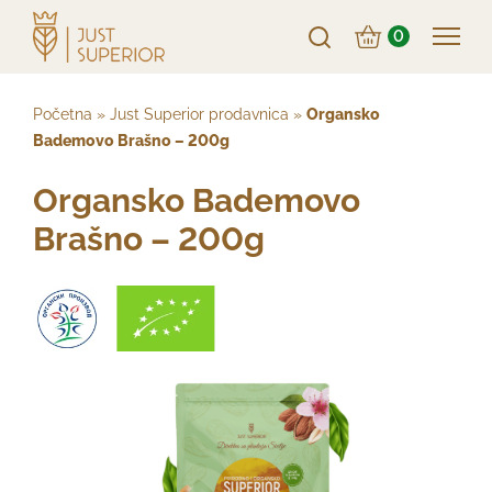
0
Početna
»
Just Superior prodavnica
»
Organsko
Bademovo Brašno – 200g
Organsko Bademovo
Brašno – 200g