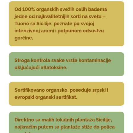
Od 100% organskih svežih celih badema
jedne od najkvalitetnijih sorti na svetu –
Tuono sa Sicilije, poznate po svojoj
intenzivnoj aromi i potpunom odsustvu
gorčine.
Stroga kontrola svake vrste kontaminacije
ukljućujući aflatoksine.
Sertifikovano organsko, poseduje srpski i
evropski organski sertifikat.
Direktno sa malih lokalnih plantaža Sicilije,
najkraćim putem sa plantaže stiže do polica