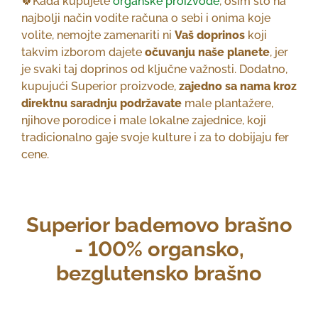
🍀Kada kupujete
organske proizvode
, osim što na
najbolji način vodite računa o sebi i onima koje
volite, nemojte zamenariti ni
Vaš doprinos
koji
takvim izborom dajete
očuvanju naše planete
, jer
je svaki taj doprinos od ključne važnosti. Dodatno,
kupujući Superior proizvode,
zajedno sa nama kroz
direktnu saradnju podržavate
male plantažere,
njihove porodice i male lokalne zajednice, koji
tradicionalno gaje svoje kulture i za to dobijaju fer
cene.
Superior bademovo brašno
- 100% organsko,
bezglutensko brašno