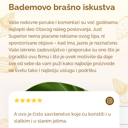
Bademovo brašno iskustva
Vaše redovne poruke i komentari su već godinama
najlepši deo čitavog našeg poslovanja. Just
Superior nema plaćene reklame ovog tipa, ni
sponzorisane objave – kad ima, jasno je naznačeno.
Vaše iskreno zadovoljstvo i preporuke su ono što je
izgradilo ovu firmu i što je uvek motiviše da daje
sve od sebe da vam puži kako najbolje proizvode
na svetu tako i najbolju uslugu i podršku.
A ovo je čisto savršenstvo koje ću koristiti i u
slatkim i u slanim jelima.