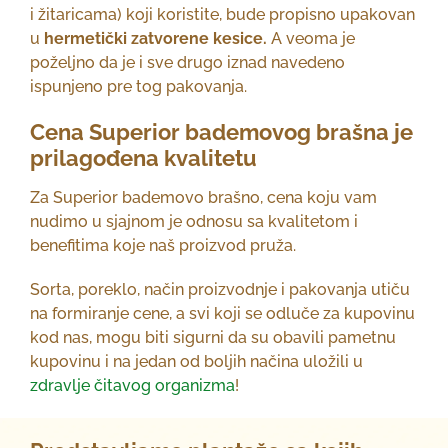
i žitaricama) koji koristite, bude propisno upakovan
u
hermetički zatvorene kesice.
A veoma je
poželjno da je i sve drugo iznad navedeno
ispunjeno pre tog pakovanja.
Cena Superior bademovog brašna je
prilagođena kvalitetu
Za Superior bademovo brašno, cena koju vam
nudimo u sjajnom je odnosu sa kvalitetom i
benefitima koje naš proizvod pruža.
Sorta, poreklo, način proizvodnje i pakovanja utiču
na formiranje cene, a svi koji se odluče za kupovinu
kod nas, mogu biti sigurni da su obavili pametnu
kupovinu i na jedan od boljih načina uložili u
zdravlje čitavog organizma
!