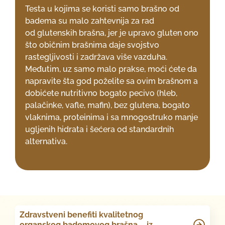
Testa u kojima se koristi samo brašno od
badema su malo zahtevnija za rad
od
glutenskih brašna, jer je upravo gluten ono
što običnim brašnima daje svojstvo
rastegljivosti i zadržava više vazduha.
Međutim, uz samo malo prakse, moći ćete da
napravite šta god poželite sa ovim brašnom a
dobićete nutritivno bogato pecivo (hleb,
palačinke, vafle, mafin), bez glutena, bogato
vlaknima, proteinima i sa mnogostruko manje
ugljenih hidrata i šećera od standardnih
alternativa.
Zdravstveni benefiti kvalitetnog
organskog bademovog brašna – iz