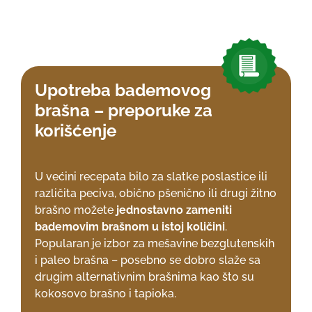
Upotreba bademovog
brašna – preporuke za
korišćenje
U većini recepata bilo za slatke poslastice ili
različita peciva, obično pšenično ili drugi žitno
brašno možete
jednostavno zameniti
bademovim brašnom u istoj količini
.
Popularan je izbor za mešavine bezglutenskih
i paleo brašna – posebno se dobro slaže sa
drugim alternativnim brašnima kao što su
kokosovo brašno i tapioka.