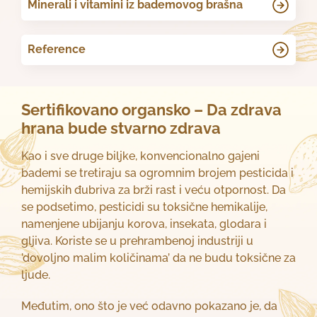
Minerali i vitamini iz bademovog brašna
Reference
Sertifikovano organsko – Da zdrava
hrana bude stvarno zdrava
Kao i sve druge biljke, konvencionalno gajeni
bademi se tretiraju sa ogromnim brojem pesticida i
hemijskih đubriva za brži rast i veću otpornost. Da
se podsetimo, pesticidi su toksične hemikalije,
namenjene ubijanju korova, insekata, glodara i
gljiva. Koriste se u prehrambenoj industriji u
’dovoljno malim količinama’ da ne budu toksične za
ljude.
Međutim, ono što je već odavno pokazano je, da