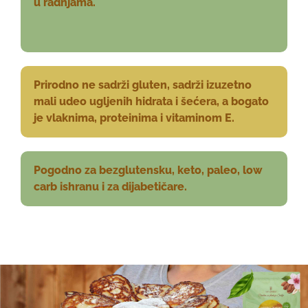
u radnjama.
Prirodno ne sadrži gluten, sadrži izuzetno
mali udeo ugljenih hidrata i šećera, a bogato
je vlaknima, proteinima i vitaminom E.
Pogodno za bezglutensku, keto, paleo, low
carb ishranu i za dijabetičare.