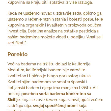
kupovina na kraju biti isplativa iz više razloga.
Kada ne ulažemo novac u zdravlje sada, obično ga
ulažemo u lečenje raznih stanja i bolesti posle, te je
kupovina organskih i kvalitetnih proizvoda odlična
investicija. Detaljne analize na ostatke pesticida u
našim bademima možete videti u odeljku “Analize i
sertifikati”.
Poreklo
Većina badema na tržištu dolazi iz Kalifornije.
Međutim, kalifornijski badem nije naročito
kvalitetan i tipično je blago gorkastog ukusa.
Kvalitetnijim bademom se smatra španski i
italijanski badem i njega ima manje na tržištu. Ali
postoji
posebna sorta badema konkretno sa
Sicilije
, koja se zove
tuono
, koja zahvaljujući većem
sadržaju ulja,
svojoj specifičnoj aromi koja