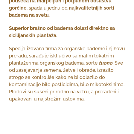
podseća na marpcipan i potpunom odsustvu
gorčine
, spada u jednu od
najkvalitetnijih sorti
badema na svetu
.
Superior brašno od badema dolazi direktno sa
sicilijanskih plantaža.
Specijalizovana firma za organske bademe i njihovu
preradu, sarađuje isključivo sa malim lokalnim
plantažerima organskog badema, sorte
tuono
. Sve
od zasejavanja semena, žetve i obrade, izrazito
strogo se kontroliše kako ne bi dolazilo do
kontaminacije bilo pesticidima, bilo mikotoksinima.
Plodovi su sušeni prirodno na vetru, a prerađeni i
upakovani u najstrožim uslovima.