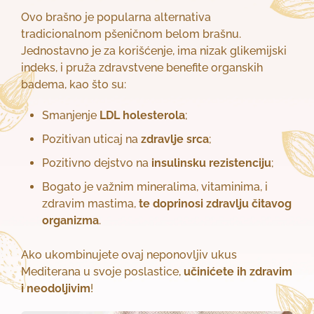
Ovo brašno je popularna alternativa
tradicionalnom pšeničnom belom brašnu.
Jednostavno je za korišćenje, ima nizak glikemijski
indeks, i pruža zdravstvene benefite organskih
badema, kao što su:
Smanjenje
LDL holesterola
;
Pozitivan uticaj na
zdravlje srca
;
Pozitivno dejstvo na
insulinsku rezistenciju
;
Bogato je važnim mineralima, vitaminima, i
zdravim mastima,
te doprinosi zdravlju čitavog
organizma
.
Ako ukombinujete ovaj neponovljiv ukus
Mediterana u svoje poslastice,
učinićete ih zdravim
i neodoljivim
!