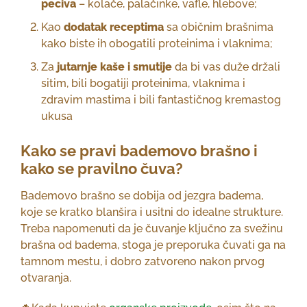
peciva
– kolače, palačinke, vafle, hlebove;
Kao
dodatak receptima
sa običnim brašnima
kako biste ih obogatili proteinima i vlaknima;
Za
jutarnje kaše i smutije
da bi vas duže držali
sitim, bili bogatiji proteinima, vlaknima i
zdravim mastima i bili fantastičnog kremastog
ukusa
Kako se pravi bademovo brašno i
kako se pravilno čuva?
Bademovo brašno se dobija od jezgra badema,
koje se kratko blanšira i usitni do idealne strukture.
Treba napomenuti da je čuvanje ključno za svežinu
brašna od badema, stoga je preporuka čuvati ga na
tamnom mestu, i dobro zatvoreno nakon prvog
otvaranja.