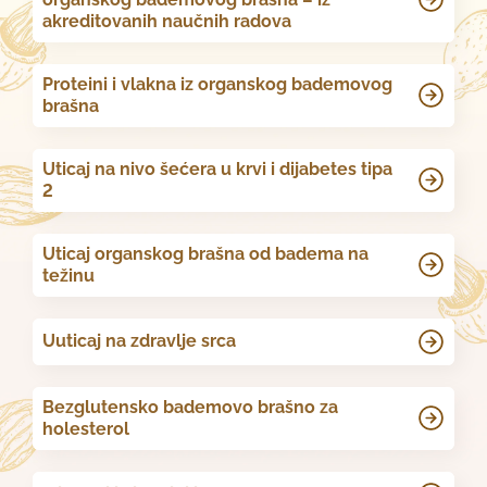
akreditovanih naučnih radova
Proteini i vlakna iz organskog bademovog
brašna
Uticaj na nivo šećera u krvi i dijabetes tipa
2
Uticaj organskog brašna od badema na
težinu
Uuticaj na zdravlje srca
Bezglutensko bademovo brašno za
holesterol