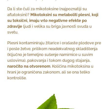
Da li ste čuli za mikotoksine (najpoznatiji su
aflatoksini)?
Mikotoksini su metaboliti plesni, koji
su toksični, imaju vrlo negativne efekte po
zdravlje
ljudi i velika su briga javnosti svuda u
svetu.
Plesni kontaminiraju žitarice i orašaste plodove pre
i posle žetve, prilikom neadekvatnog skladištenja
(ključno je temeljno sušenje namirnice u suvim
uslovima), pakovanja i tokom dugog stajanja,
naročito na otvorenom
. Količina mikotoksina u
hrani je ograničena zakonom, ali se ona teško
kontroliše.