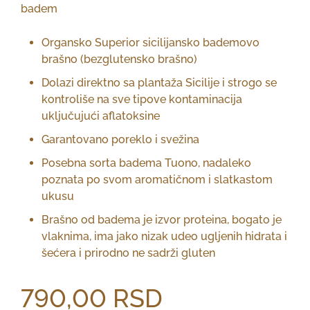
badem
Organsko Superior sicilijansko bademovo
brašno
(bezglutensko brašno)
Dolazi direktno sa plantaža Sicilije i strogo se
kontroliše na sve tipove kontaminacija
uključujući aflatoksine
Garantovano poreklo i svežina
Posebna sorta badema Tuono, nadaleko
poznata po svom aromatičnom i slatkastom
ukusu
Brašno od badema je izvor proteina, bogato je
vlaknima, ima jako nizak udeo ugljenih hidrata i
šećera i prirodno ne sadrži gluten
790,00
RSD