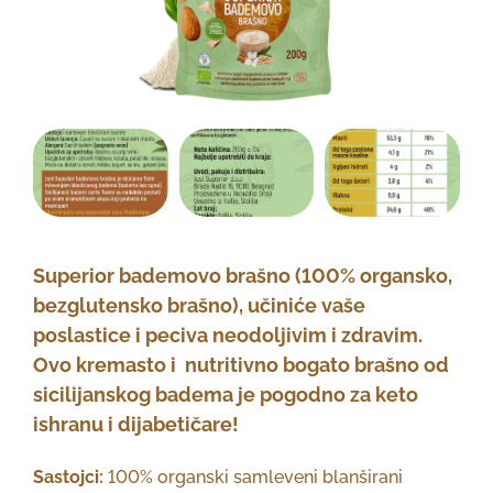
Superior bademovo brašno (100% organsko,
bezglutensko brašno), učiniće vaše
poslastice i peciva neodoljivim i zdravim.
Ovo kremasto i nutritivno bogato brašno od
sicilijanskog badema je pogodno za keto
ishranu i dijabetičare!
Sastojci:
100% organski samleveni blanširani