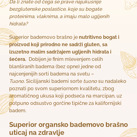
Da li znate od čega se prave najukusnije
bezglutenske poslastice, koje su bogate
proteinima, vlaknima, a imaju malo ugljenih
hidrata?
Superior bademovo brašno je
nutritivno bogat i
proizvod koji prirodno ne sadrži gluten, sa
izuzetno malim sadržajem ugljenih hidrata i
šećera.
Dobijen je finim mlevenjem celih
blanširanih badema (bez opne) jedne od
najcenjenijih sorti badema na svetu –
Tuono
. Sicilijanski bademi sorte
tuono
su nadaleko
poznati po svom superiornom kvalitetu, zbog
aromatičnog ukusa koji podseća na marcipan, uz
potpuno odsustvo gorčine tipične za kalifornijski
badem.
Superior organsko bademovo brašno
uticaj na zdravlje