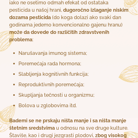
iako ne osetimo odmah efekat od ostataka
pesticida u našoj hrani,
dugoročno izlaganje niskim
dozama pesticida
(do koga dolazi ako svaki dan
godinama jedemo konvencionalno gajenu hranu)
može da dovede do različitih zdravstvenih
problema
:
Narušavanja imunog sistema;
Poremećaja rada hormona;
Slabljenja kognitivnih funkcija;
Reproduktivnih poremećaja;
Skupljanja tečnosti u organizmu;
Bolova u zglobovima itd.
Bademi se ne prskaju ništa manje i sa ništa manje
štetnim sredstvima
u odnosu na sve druge kulture.
Štaviše, kao i drugi jezgrasti plodovi,
zbog visokog