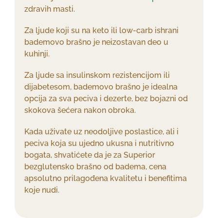
zdravih masti.
Za ljude koji su na keto ili low-carb ishrani
bademovo brašno je neizostavan deo u
kuhinji.
Za ljude sa insulinskom rezistencijom ili
dijabetesom, bademovo brašno je idealna
opcija za sva peciva i dezerte, bez bojazni od
skokova šećera nakon obroka.
Kada uživate uz neodoljive poslastice, ali i
peciva koja su ujedno ukusna i nutritivno
bogata, shvatićete da je za
Superior
bezglutensko brašno od badema
, cena
apsolutno prilagođena kvalitetu i benefitima
koje nudi.