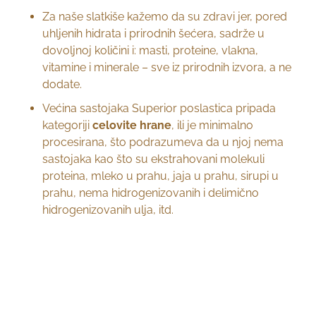
Za naše slatkiše kažemo da su zdravi jer, pored
uhljenih hidrata i prirodnih šećera, sadrže u
dovoljnoj količini i: masti, proteine, vlakna,
vitamine i minerale – sve iz prirodnih izvora, a ne
dodate.
Većina sastojaka Superior poslastica pripada
kategoriji
celovite hrane
, ili je minimalno
procesirana, što podrazumeva da u njoj nema
sastojaka kao što su ekstrahovani molekuli
proteina, mleko u prahu, jaja u prahu, sirupi u
prahu, nema hidrogenizovanih i delimično
hidrogenizovanih ulja, itd.