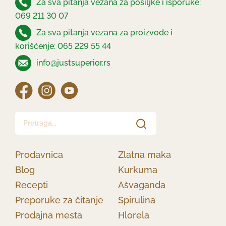
Za sva pitanja vezana za pošiljke i isporuke:
069 211 30 07
Za sva pitanja vezana za proizvode i
korišćenje: 065 229 55 44
info@justsuperior.rs
Pretraga...
Prodavnica
Zlatna maka
Blog
Kurkuma
Recepti
Ašvaganda
Preporuke za čitanje
Spirulina
Prodajna mesta
Hlorela