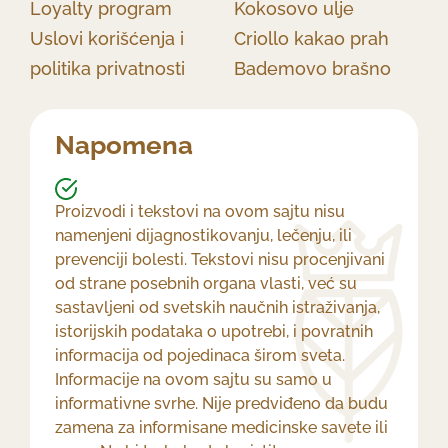
Loyalty program
Kokosovo ulje
Uslovi korišćenja i
Criollo kakao prah
politika privatnosti
Bademovo brašno
Napomena
Proizvodi i tekstovi na ovom sajtu nisu
namenjeni dijagnostikovanju, lečenju, ili
prevenciji bolesti. Tekstovi nisu procenjivani
od strane posebnih organa vlasti, već su
sastavljeni od svetskih naučnih istraživanja,
istorijskih podataka o upotrebi, i povratnih
informacija od pojedinaca širom sveta.
Informacije na ovom sajtu su samo u
informativne svrhe. Nije predviđeno da budu
zamena za informisane medicinske savete ili