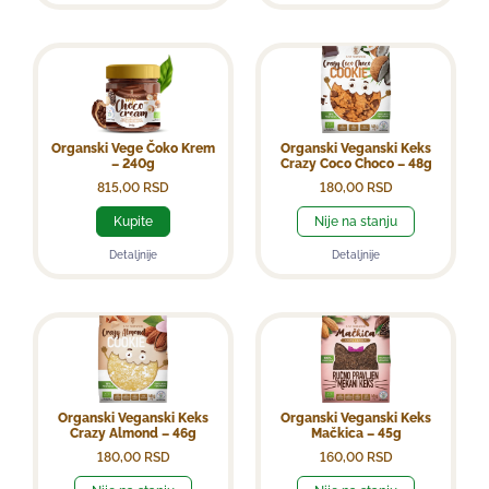
Organski Vege Čoko Krem
Organski Veganski Keks
– 240g
Crazy Coco Choco – 48g
815,00
RSD
180,00
RSD
Kupite
Nije na stanju
Detaljnije
Detaljnije
Organski Veganski Keks
Organski Veganski Keks
Crazy Almond – 46g
Mačkica – 45g
180,00
RSD
160,00
RSD