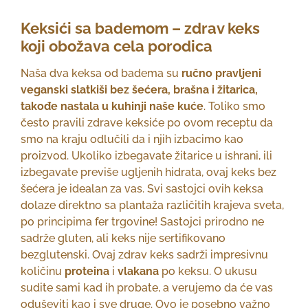
Keksići sa bademom – zdrav keks
koji obožava cela porodica
Naša dva keksa od badema su
ručno pravljeni
veganski slatkiši bez šećera, brašna i žitarica,
takođe nastala u kuhinji naše kuće
. Toliko smo
često pravili zdrave keksiće po ovom receptu da
smo na kraju odlučili da i njih izbacimo kao
proizvod. Ukoliko izbegavate žitarice u ishrani, ili
izbegavate previše ugljenih hidrata, ovaj keks bez
šećera je idealan za vas. Svi sastojci ovih keksa
dolaze direktno sa plantaža različitih krajeva sveta,
po principima fer trgovine! Sastojci prirodno ne
sadrže gluten, ali keks nije sertifikovano
bezglutenski. Ovaj zdrav keks sadrži impresivnu
količinu
proteina
i
vlakana
po keksu. O ukusu
sudite sami kad ih probate, a verujemo da će vas
oduševiti kao i sve druge. Ovo je posebno važno