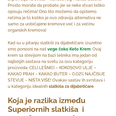
Prosto morate da probate, jer se neke stvari teško
opisuju rečima! Ono što možemo da opišemo
rečima je to koliko je ovo zdravija alternativa ne
samo za uobičajene kremove već i za većinu
organskih kremova!
Kad su u pitanju slatkiši za dijabetičare, izuzetno
smo ponosni na naš
vege čoko Keto Krem
. Ovaj
krem sa stevijom na bazi lešnika ima jedan od
najboljih sastava na svetu za ovu kategoriju
proizvoda: CELI LEŠNICI – KOKOSOVO ULJE –
KAKAO PRAH – KAKAO BUTER – 0,02% NAJČISIJE
STEVIJE – NIŠTA VIŠE! Ovakav sastav ih svrstava i
u kategoriju idealnih
slatkiša za dijabetičare
.
Koja je razlika između
Superiornih slatkiša i