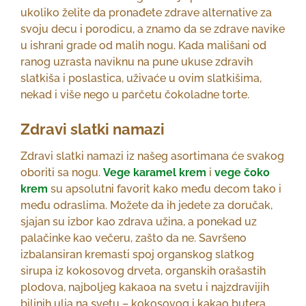
ukoliko želite da pronađete zdrave alternative za
svoju decu i porodicu, a znamo da se zdrave navike
u ishrani grade od malih nogu. Kada mališani od
ranog uzrasta naviknu na pune ukuse zdravih
slatkiša i poslastica, uživaće u ovim slatkišima,
nekad i više nego u parčetu čokoladne torte.
Zdravi slatki namazi
Zdravi slatki namazi iz našeg asortimana će svakog
oboriti sa nogu.
Vege karamel krem
i
vege čoko
krem
su apsolutni favorit kako među decom tako i
među odraslima. Možete da ih jedete za doručak,
sjajan su izbor kao zdrava užina, a ponekad uz
palačinke kao večeru, zašto da ne. Savršeno
izbalansiran kremasti spoj organskog slatkog
sirupa iz kokosovog drveta, organskih orašastih
plodova, najboljeg kakaoa na svetu i najzdravijih
biljnih ulja na svetu – kokosovog i kakao butera.