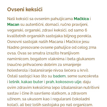
Ovseni keksići
Naši keksići sa ovsenim pahuljicama
Mačkica
i
Macan
su autentični, domaći, ručno pravljeni,
veganski, organski, zdravi keksići, od samo 6
kvalitetnih organskih sastojaka biljnog porekla.
Osnovni sastojak naših Macana i Mačkice jesu
hladno presovane ovsene pahuljice od celog zrna
ovsa. Ovas se smatra izrazito hranljivom
namirnicom, bogatom vlaknima i beta glukanom
(naučno prihvaćeno dobrim za smanjenje
holesterola i balansiranje nivoa šećera u krvi).
Ostali sastojci kao što su
badem
, seme suncokreta
i
lešnik
,
kakao buter
i
prah
,
kokosovo ulje
, daju
ovim zdravim keksićima lepo izbalansiran nutritivni
sastav i čine ih savršeno slatkom, a zdravom
užinom, sa ukusom kao i regularani čokoladni
kolači, ali bez loših sastojaka po naš organizam.