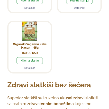
Nije na stanju
Nije na stanju
Detaljnije
Detaljnije
Organski Veganski Keks
Macan – 45g
160,00
RSD
Nije na stanju
Detaljnije
Zdravi slatkiši bez šećera
Superior slatkiši su izuzetno
ukusni
zdravi slatkiši
sa realnim
zdravstvenim benefitima
koje smo