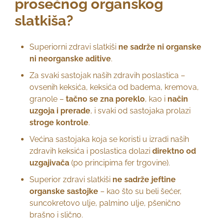
prosečnog organskog
slatkiša?
Superiorni zdravi slatkiši
ne sadrže ni organske
ni neorganske aditive
.
Za svaki sastojak naših zdravih poslastica –
ovsenih keksića, keksića od badema, kremova,
granole –
tačno se zna
poreklo
, kao i
način
uzgoja i prerade
, i svaki od sastojaka prolazi
stroge kontrole
.
Većina sastojaka koja se koristi u izradi naših
zdravih keksića i poslastica dolazi
direktno od
uzgajivača
(po principima fer trgovine).
Superior zdravi slatkiši
ne sadrže jeftine
organske sastojke
– kao što su beli šećer,
suncokretovo ulje, palmino ulje, pšenično
brašno i slično.