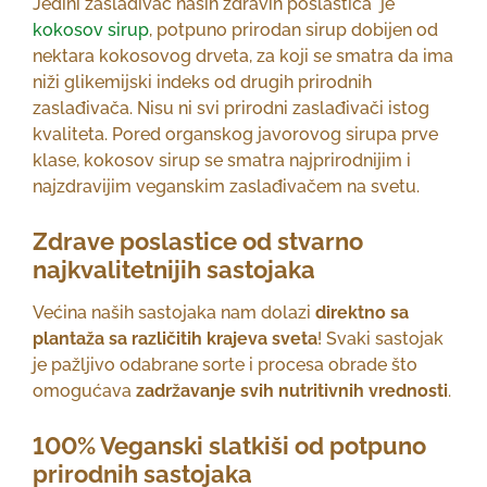
Jedini zaslađivač naših zdravih poslastica je
kokosov sirup
, potpuno prirodan sirup dobijen od
nektara kokosovog drveta, za koji se smatra da ima
niži glikemijski indeks od drugih prirodnih
zaslađivača. Nisu ni svi prirodni zaslađivači istog
kvaliteta. Pored organskog javorovog sirupa prve
klase, kokosov sirup se smatra najprirodnijim i
najzdravijim veganskim zaslađivačem na svetu.
Zdrave poslastice od stvarno
najkvalitetnijih sastojaka
Većina naših sastojaka nam dolazi
direktno sa
plantaža sa različitih krajeva sveta
! Svaki sastojak
je pažljivo odabrane sorte i procesa obrade što
omogućava
zadržavanje svih nutritivnih vrednosti
.
100% Veganski slatkiši od potpuno
prirodnih sastojaka