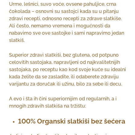
Urme, lešnici, suvo voće, ovsene pahuljice, crna
čokolada – osnovni su sastojci kada su u pitanju
zdravi recepti, odnosno recepti za zdrave slatkiše.
Ali često, nemamo vremena i mogućnosti da
nabavimo sve ove sastojke i sami napravimo jedan
slatkiš.
Superior zdravi slatkiši, bez glutena, od potpuno
celovitih sastojaka, napravljeni od najkvalitetnijih
sastojaka, po receptu kao kod svoje kuće su idealni
kada želite da se zasladite, ili odaberete zdraviju
varijantu za doručak ili užinu, bilo za sebe ili decu.
A evo i šta ih čini superiornijim od regularnih, a i
mnogih zdravih slatkiša na tržištu:
100% Organski slatkiši bez šećera