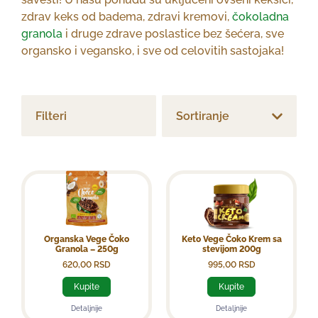
zdrav keks od badema, zdravi kremovi,
čokoladna
granola
i druge zdrave poslastice bez šećera, sve
organsko i vegansko, i sve od celovitih sastojaka!
Filteri
Sortiranje
Sortiraj po ceni: od manje ka većoj
Sortiraj po ceni: od veće ka manjoj
Organska Vege Čoko
Keto Vege Čoko Krem sa
Granola – 250g
stevijom 200g
620,00
RSD
995,00
RSD
Kupite
Kupite
Detaljnije
Detaljnije