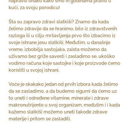
napravili onako kako smo ih godinama pravili u
kući, za svoju porodicu!
Šta su zapravo zdravi slatkiši? Znamo da kada
želimo zdravije da se hranimo, bilo iz zdravstvenih
razloga ili u cilju mršavljenja prvo što izbacimo iz
svoje ishrane jesu slatkiši. Međutim, u današnje
vreme, izbobilja sastojaka, zaista možemo da
uživamo bez griže savesti i zasladimo se, ukoliko
vodimo računa koje sastojke i koje proizvode ćemo
koristiti u svojoj ishrani.
Voće je skakako jedan od prvih izbora kada želimo
da se zasladimo, a da budemo sigurni da ćemo uz
to uneti i određene vitamine, minerale i zdrave
makronutrijente u svoj organizam, međutim i i kada
kažemo slatkiši možemo uneti takođe zdrave
materije i pritom se zasladiti.