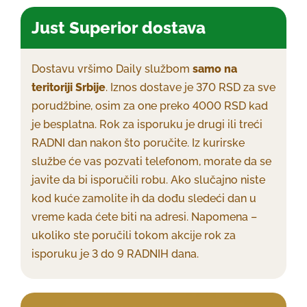
Just Superior dostava
Dostavu vršimo Daily službom
samo na
teritoriji Srbije
. Iznos dostave je 370 RSD za sve
porudžbine, osim za one preko 4000 RSD kad
je besplatna. Rok za isporuku je drugi ili treći
RADNI dan nakon što poručite. Iz kurirske
službe će vas pozvati telefonom, morate da se
javite da bi isporučili robu. Ako slučajno niste
kod kuće zamolite ih da dođu sledeći dan u
vreme kada ćete biti na adresi. Napomena –
ukoliko ste poručili tokom akcije rok za
isporuku je 3 do 9 RADNIH dana.