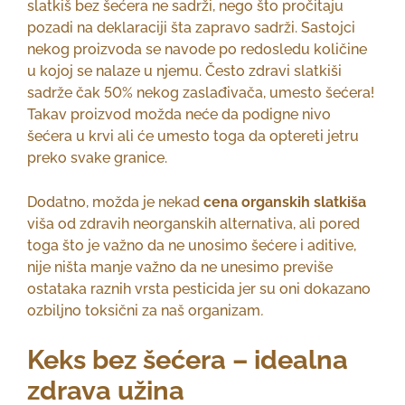
slatkiš bez šećera ne sadrži, nego što pročitaju
pozadi na deklaraciji šta zapravo sadrži. Sastojci
nekog proizvoda se navode po redosledu količine
u kojoj se nalaze u njemu. Često zdravi slatkiši
sadrže čak 50% nekog zaslađivača, umesto šećera!
Takav proizvod možda neće da podigne nivo
šećera u krvi ali će umesto toga da optereti jetru
preko svake granice.
Dodatno, možda je nekad
cena organskih slatkiša
viša od zdravih neorganskih alternativa, ali pored
toga što je važno da
ne unosimo šećere i aditive,
nije ništa manje važno da ne unesimo previše
ostataka raznih vrsta pesticida jer su oni dokazano
ozbiljno toksični za naš organizam
.
Keks bez šećera – idealna
zdrava užina