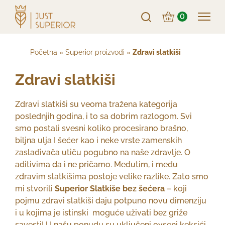
0
Početna
»
Superior proizvodi
»
Zdravi slatkiši
Zdravi slatkiši
Zdravi slatkiši su veoma tražena kategorija
poslednjih godina, i to sa dobrim razlogom. Svi
smo postali svesni koliko procesirano brašno,
biljna ulja I šećer kao i neke vrste zamenskih
zaslađivača utiču pogubno na naše zdravlje. O
aditivima da i ne pričamo. Međutim, i među
zdravim slatkišima postoje velike razlike. Zato smo
mi stvorili
Superior Slatkiše bez šećera
– koji
pojmu zdravi slatkiši daju potpuno novu dimenziju
i u kojima je istinski moguće uživati bez griže
savesti! U našu ponudu su uključeni ovseni keksići,