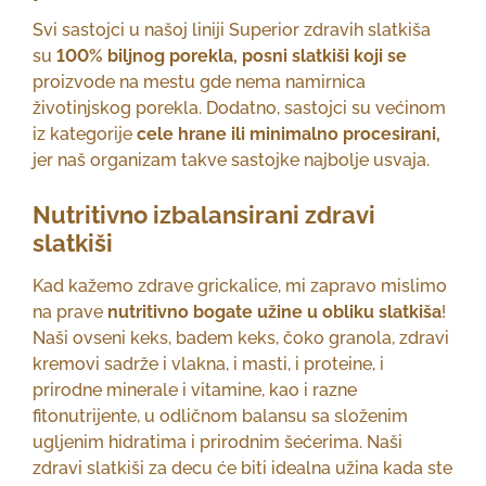
Svi sastojci u našoj liniji Superior zdravih slatkiša
su
100% biljnog porekla, posni slatkiši koji se
proizvode na mestu gde nema namirnica
životinjskog porekla. Dodatno, sastojci su većinom
iz kategorije
cele hrane ili minimalno procesirani,
jer naš organizam takve sastojke najbolje usvaja.
Nutritivno izbalansirani zdravi
slatkiši
Kad kažemo zdrave grickalice, mi zapravo mislimo
na prave
nutritivno bogate užine u obliku slatkiša
!
Naši ovseni keks, badem keks, čoko granola, zdravi
kremovi sadrže i vlakna, i masti, i proteine, i
prirodne minerale i vitamine, kao i razne
fitonutrijente, u odličnom balansu sa složenim
ugljenim hidratima i prirodnim šećerima. Naši
zdravi slatkiši za decu će biti idealna užina kada ste