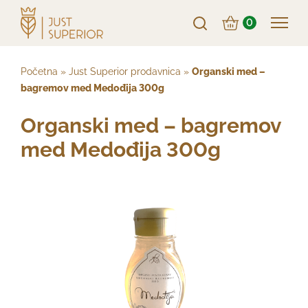
0
Početna
»
Just Superior prodavnica
»
Organski med –
bagremov med Medođija 300g
Organski med – bagremov
med Medođija 300g