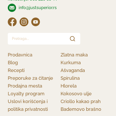
info@justsuperior.rs
Pretraga...
Prodavnica
Zlatna maka
Blog
Kurkuma
Recepti
Ašvaganda
Preporuke za čitanje
Spirulina
Prodajna mesta
Hlorela
Loyalty program
Kokosovo ulje
Uslovi korišćenja i
Criollo kakao prah
politika privatnosti
Bademovo brašno