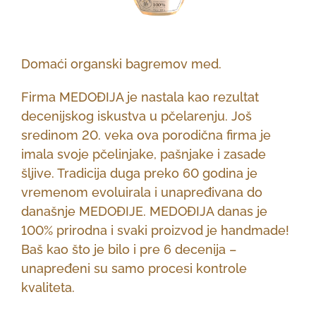
Domaći organski bagremov med.
Firma MEDOĐIJA je nastala kao rezultat
decenijskog iskustva u pčelarenju. Još
sredinom 20. veka ova porodična firma je
imala svoje pčelinjake, pašnjake i zasade
šljive. Tradicija duga preko 60 godina je
vremenom evoluirala i unapređivana do
današnje MEDOĐIJE. MEDOĐIJA danas je
100% prirodna i svaki proizvod je handmade!
Baš kao što je bilo i pre 6 decenija –
unapređeni su samo procesi kontrole
kvaliteta.