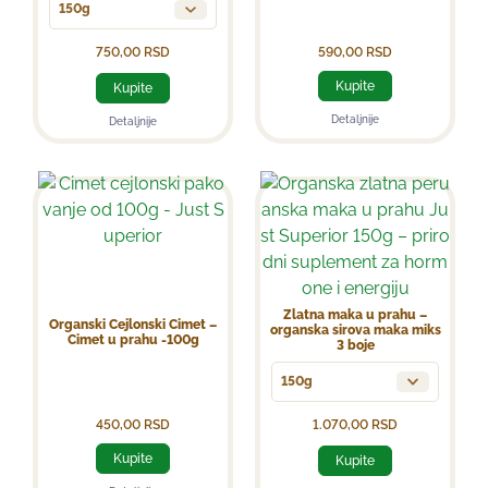
150g
750,00
RSD
590,00
RSD
Kupite
Kupite
Detaljnije
Detaljnije
Zlatna maka u prahu –
Organski Cejlonski Cimet –
organska sirova maka miks
Cimet u prahu -100g
3 boje
150g
450,00
RSD
1.070,00
RSD
Kupite
Kupite