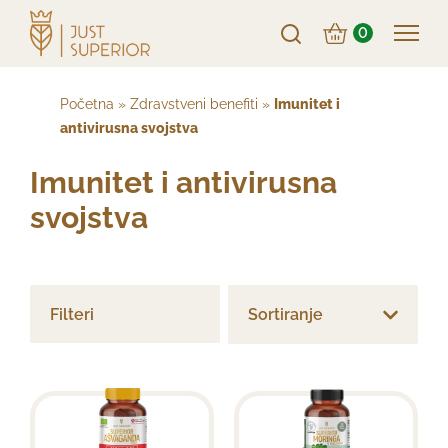
0
Početna
»
Zdravstveni benefiti
»
Imunitet i
antivirusna svojstva
Imunitet i antivirusna
svojstva
Filteri
Sortiranje
Sortiraj po ceni: od manje ka većoj
Sortiraj po ceni: od veće ka manjoj