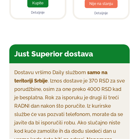
Kupite
Nije na stanju
Detaljnije
Detaljnije
Just Superior dostava
Dostavu vršimo Daily službom
samo na
teritoriji Srbije
. Iznos dostave je 370 RSD za sve
porudžbine, osim za one preko 4000 RSD kad
je besplatna. Rok za isporuku je drugi ili treći
RADNI dan nakon što poručite. Iz kurirske
službe će vas pozvati telefonom, morate da se
javite da bi isporučili robu. Ako slučajno niste
kod kuće zamolite ih da dođu sledeći dan u