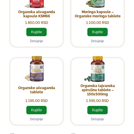
Organska ašvaganda
Moringa kapsule –
kapsule KSM66
Organske moringa tablete
1.850,00
RSD
1.100,00
RSD
Kupite
Kupite
Detaljnije
Detaljnije
Organska tajvanska
Organske ašvaganda
spirulina tablete –
tablete
150x500mg
1.195,00
RSD
1.595,00
RSD
Kupite
Kupite
Detaljnije
Detaljnije