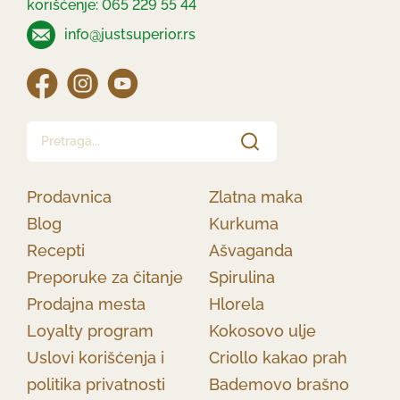
korišćenje: 065 229 55 44
info@justsuperior.rs
Pretraga...
Prodavnica
Zlatna maka
Blog
Kurkuma
Recepti
Ašvaganda
Preporuke za čitanje
Spirulina
Prodajna mesta
Hlorela
Loyalty program
Kokosovo ulje
Uslovi korišćenja i
Criollo kakao prah
politika privatnosti
Bademovo brašno