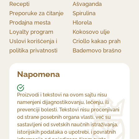
Recepti
Ašvaganda
Preporuke za čitanje
Spirulina
Prodajna mesta
Hlorela
Loyalty program
Kokosovo ulje
Uslovi korišćenja i
Criollo kakao prah
politika privatnosti
Bademovo brašno
Napomena
Proizvodi i tekstovi na ovom sajtu nisu
namenjeni dijagnostikovanju, lečenju, ili
prevenciji bolesti. Tekstovi nisu procenjivani
od strane posebnih organa vlasti, već su
sastavljeni od svetskih naučnih istraživanja,
istorijskih podataka o upotrebi, i povratnih