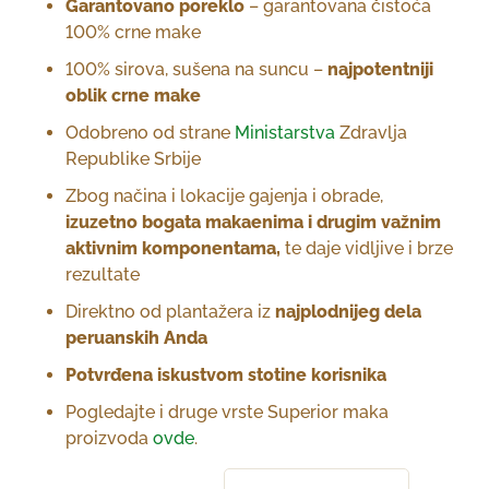
Garantovano poreklo
– garantovana čistoća
100% crne make
100% sirova, sušena na suncu –
najpotentniji
oblik crne make
Odobreno od strane
Ministarstva
Zdravlja
Republike Srbije
Zbog načina i lokacije gajenja i obrade,
izuzetno bogata makaenima i drugim važnim
aktivnim komponentama,
te daje vidljive i brze
rezultate
Direktno od plantažera iz
najplodnijeg dela
peruanskih Anda
Potvrđena iskustvom stotine korisnika
Pogledajte i druge vrste Superior maka
proizvoda
ovde
.