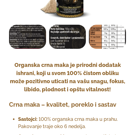
Organska crna maka je prirodni dodatak
ishrani, koji u svom 100% čistom obliku
može pozitivno uticati na vašu snagu, fokus,
libido, plodnost i opštu vitalnost!
Crna maka – kvalitet, poreklo i sastav
Sastojci:
100% organska crna maka u prahu.
Pakovanje traje oko 6 nedelja.