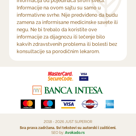
informacija od pojedinaca širom sveta.
Informacije na ovom sajtu su samo u
informativne svrhe. Nije predviđeno da budu
zamena za informisane medicinske savete ili
negu. Ne bi trebalo da koristite ove
informacije za dijagnozu ili lečenje bilo
kakvih zdravstvenih problema ili bolesti bez
konsultacije sa porodičnim lekarom.
2018 - 2026 JUST SUPERIOR
Sva prava zadržana. Svi tekstovi su autorski i zaštićeni.
SEO by:
Avokado.rs