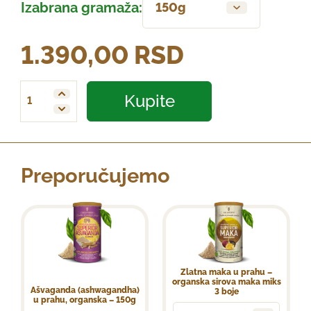
Izabrana gramaža:
150g
1.390,00
RSD
Kupite
Organska Crna Maka količina
Preporučujemo
Zlatna maka u prahu –
organska sirova maka miks
Ašvaganda (ashwagandha)
3 boje
u prahu, organska – 150g