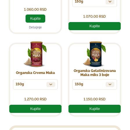
150g
1.060,00
RSD
1.070,00
RSD
Kupite
Kupite
Detaljnije
Organska Gelatinizovana
Organska Crvena Maka
Maka miks 3 boje
150g
150g
1.270,00
RSD
1.150,00
RSD
Kupite
Kupite