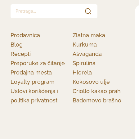
Pretraga...
Prodavnica
Zlatna maka
Blog
Kurkuma
Recepti
Ašvaganda
Preporuke za čitanje
Spirulina
Prodajna mesta
Hlorela
Loyalty program
Kokosovo ulje
Uslovi korišćenja i
Criollo kakao prah
politika privatnosti
Bademovo brašno