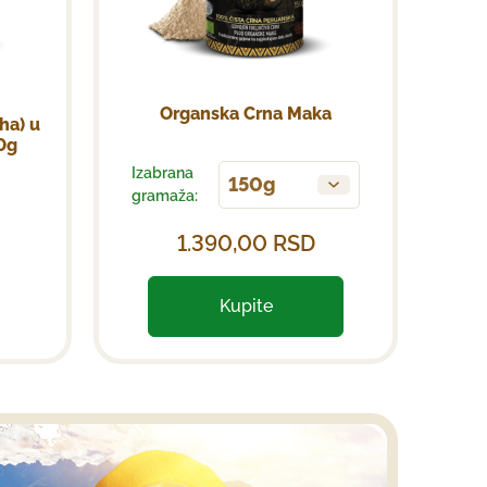
Organska Crna Maka
ha) u
0g
Izabrana
150g
gramaža:
1.390,00
RSD
Kupite