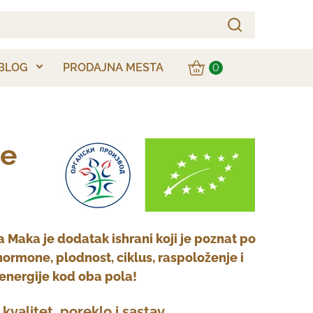
BLOG
PRODAJNA MESTA
0
je
 Maka je dodatak ishrani koji je poznat po
ormone, plodnost, ciklus, raspoloženje i
 energije kod oba pola!
kvalitet, poreklo i sastav