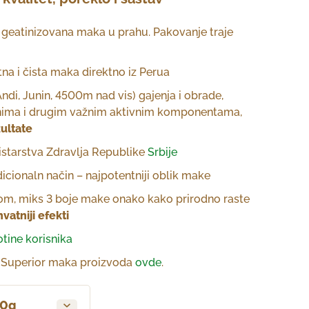
 geatinizovana maka u prahu. Pakovanje traje
tna i čista maka direktno iz Perua
ndi, Junin, 4500m nad vis) gajenja i obrade,
ima i drugim važnim aktivnim komponentama,
zultate
starstva Zdravlja Republike
Srbije
icionaln način – najpotentniji oblik make
jom, miks 3 boje make onako kako prirodno raste
atniji efekti
otine korisnika
e Superior maka proizvoda
ovde
.
50g