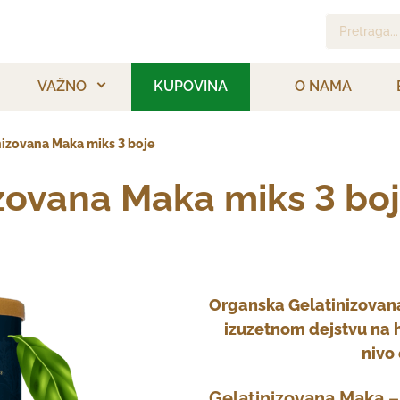
Pretraga...
VAŽNO
KUPOVINA
O NAMA
izovana Maka miks 3 boje
zovana Maka miks 3 bo
Organska Gelatinizovana
izuzetnom dejstvu na h
nivo
Gelatinizovana Maka – 