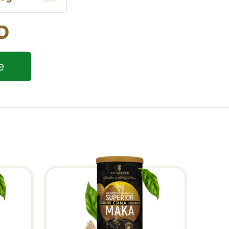
D
e
 miks 3 boje količina