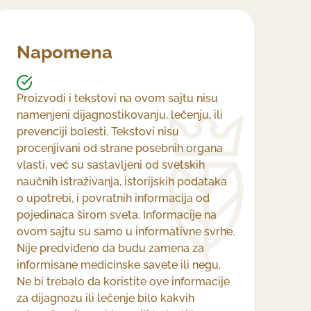
Napomena
Proizvodi i tekstovi na ovom sajtu nisu
namenjeni dijagnostikovanju, lečenju, ili
prevenciji bolesti. Tekstovi nisu
procenjivani od strane posebnih organa
vlasti, već su sastavljeni od svetskih
naučnih istraživanja, istorijskih podataka
o upotrebi, i povratnih informacija od
pojedinaca širom sveta. Informacije na
ovom sajtu su samo u informativne svrhe.
Nije predviđeno da budu zamena za
informisane medicinske savete ili negu.
Ne bi trebalo da koristite ove informacije
za dijagnozu ili lečenje bilo kakvih