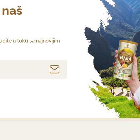
a naš
budite u toku sa najnovijim