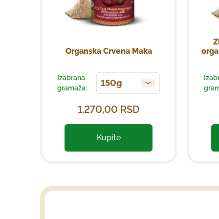
Z
Organska Crvena Maka
orga
Izabrana
Izab
150g
gramaža:
gram
1.270,00
RSD
Kupite