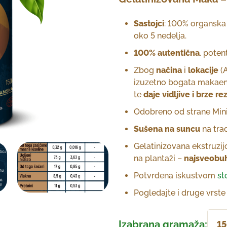
Sastojci
: 100% organska
oko 5 nedelja.
100% autentična
, poten
Zbog
načina
i
lokacije
(A
izuzetno bogata makaen
te
daje vidljive i brze re
Odobreno od strane Mini
Sušena na suncu
na trad
Gelatinizovana ekstruzi
na plantaži –
najsveobuhv
Potvrđena iskustvom
st
Pogledajte i druge vrst
Izabrana gramaža:
1