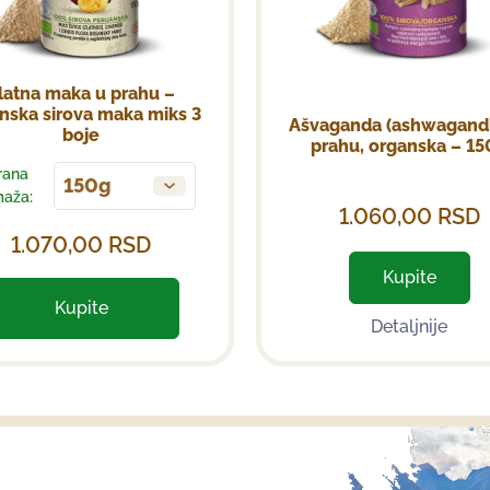
latna maka u prahu –
nska sirova maka miks 3
Ašvaganda (ashwagand
boje
prahu, organska – 15
rana
150g
aža:
1.060,00
RSD
1.070,00
RSD
Kupite
Kupite
Detaljnije