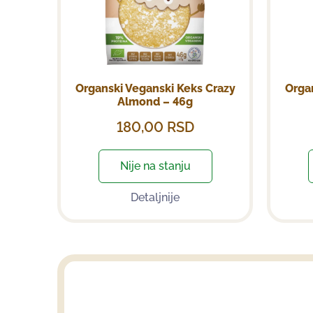
Organski Veganski Keks Crazy
Orga
Almond – 46g
180,00
RSD
Nije na stanju
Detaljnije