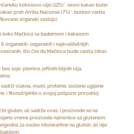
vičansko kokosovo ulje (12%)*, sirovi kakao buter
 kakao prah Arriba Nacional (7%)*, burbon vanila
ifikovano organski sastojci
ni keks Mačkica sa bademom i kakaoom
 organskih, veganskih i najkvalitetnijih
esiranih, što čini da Mačkica bude zaista zdrav
bez soje, pšenice, jeftinih biljnih ulja,
ašna.
 sadrži vlakna, masti, proteine, složene ugljene
ne, i fitonutrijente u svojoj potpuno prirodnoj
že gluten, ali sadrže ovas, i proizvode se na
ojeno vreme proizvode namirnice sa glutenom,
ogodna za osobe intolerantne na gluten, ali nije
ijakijom.