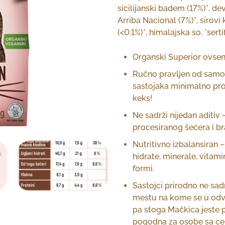
sicilijanski badem (17%)*, de
Arriba Nacional (7%)*, sirovi
(<0.1%)*, himalajska so. *sert
Organski Superior ovse
Ručno pravljen od samo 6
sastojaka minimalno proc
keks!
Ne sadrži nijedan aditiv – 
procesiranog šećera i br
Nutritivno izbalansiran –
hidrate, minerale, vitami
formi.
Sastojci prirodno ne sadr
mestu na kome se u odv
pa stoga Mačkica jeste p
pogodna za osobe sa cel