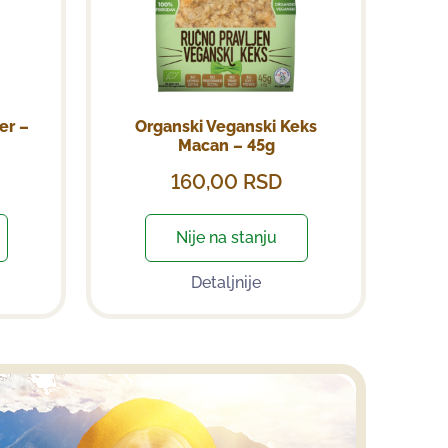
er –
Organski Veganski Keks
Macan – 45g
160,00
RSD
Nije na stanju
Detaljnije