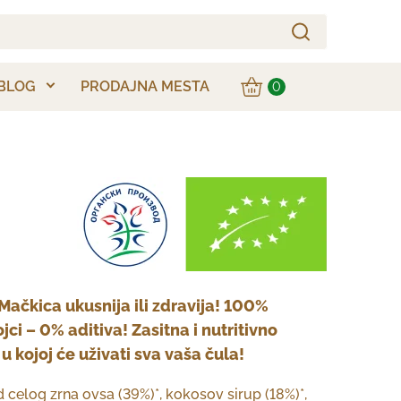
BLOG
PRODAJNA MESTA
0
 Mačkica ukusnija ili zdravija! 100%
jci – 0% aditiva! Zasitna i nutritivno
 kojoj će uživati sva vaša čula!
 celog zrna ovsa (39%)*, kokosov sirup (18%)*,