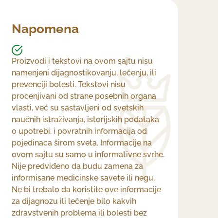
Napomena
Proizvodi i tekstovi na ovom sajtu nisu
namenjeni dijagnostikovanju, lečenju, ili
prevenciji bolesti. Tekstovi nisu
procenjivani od strane posebnih organa
vlasti, već su sastavljeni od svetskih
naučnih istraživanja, istorijskih podataka
o upotrebi, i povratnih informacija od
pojedinaca širom sveta. Informacije na
ovom sajtu su samo u informativne svrhe.
Nije predviđeno da budu zamena za
informisane medicinske savete ili negu.
Ne bi trebalo da koristite ove informacije
za dijagnozu ili lečenje bilo kakvih
zdravstvenih problema ili bolesti bez