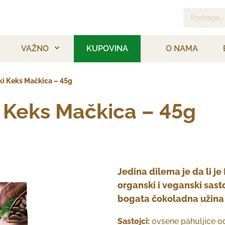
Pretraga...
VAŽNO
KUPOVINA
O NAMA
i Keks Mačkica – 45g
 Keks Mačkica – 45g
Jedina dilema je da li je
organski i veganski sasto
bogata čokoladna užina u
Sastojci:
ovsene pahuljice od