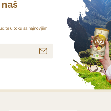
a naš
budite u toku sa najnovijim