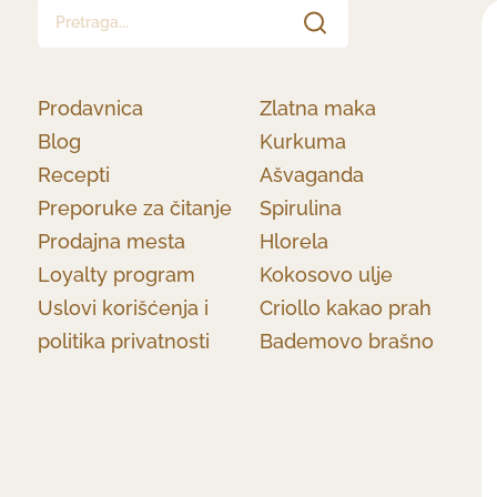
Pretraga...
Prodavnica
Zlatna maka
Blog
Kurkuma
Recepti
Ašvaganda
Preporuke za čitanje
Spirulina
Prodajna mesta
Hlorela
Loyalty program
Kokosovo ulje
Uslovi korišćenja i
Criollo kakao prah
politika privatnosti
Bademovo brašno