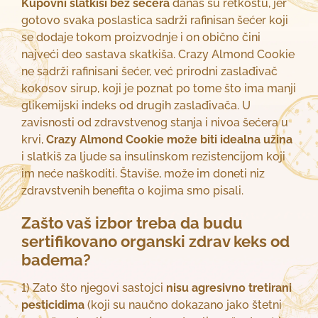
Kupovni slatkiši bez šećera
danas su retkostu, jer
gotovo svaka poslastica sadrži rafinisan šećer koji
se dodaje tokom proizvodnje i on obično čini
najveći deo sastava skatkiša. Crazy Almond Cookie
ne sadrži rafinisani šećer, već prirodni zaslađivač
kokosov sirup, koji je poznat po tome što ima manji
glikemijski indeks od drugih zaslađivača. U
zavisnosti od zdravstvenog stanja i nivoa šećera u
krvi,
Crazy Almond Cookie može biti idealna užina
i slatkiš za ljude sa insulinskom rezistencijom koji
im neće naškoditi. Štaviše, može im doneti niz
zdravstvenih benefita o kojima smo pisali.
Zašto vaš izbor treba da budu
sertifikovano organski zdrav keks od
badema?
1) Zato što njegovi sastojci
nisu agresivno tretirani
pesticidima
(koji su naučno dokazano jako štetni