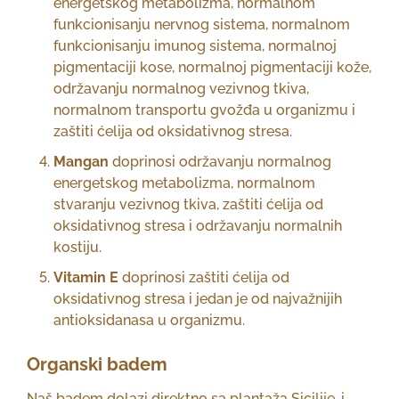
energetskog metabolizma, normalnom
funkcionisanju nervnog sistema, normalnom
funkcionisanju imunog sistema, normalnoj
pigmentaciji kose, normalnoj pigmentaciji kože,
održavanju normalnog vezivnog tkiva,
normalnom transportu gvožđa u organizmu i
zaštiti ćelija od oksidativnog stresa.
Mangan
doprinosi održavanju normalnog
energetskog metabolizma, normalnom
stvaranju vezivnog tkiva, zaštiti ćelija od
oksidativnog stresa i održavanju normalnih
kostiju.
Vitamin E
doprinosi zaštiti ćelija od
oksidativnog stresa i jedan je od najvažnijih
antioksidanasa u organizmu.
Organski badem
Naš badem dolazi direktno sa plantaža Sicilije, i