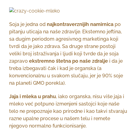
Soja je jedna od
najkontraverznijih
namirnica
po
pitanju uticaja na naše zdravlje. Ekstemno jeftina,
sa dugim periodom agresivnog marketinga koji
tvrdi da je jako zdrava. Sa druge strane postoji
veliki broj istraživanja i ljudi koji tvrde da je soja
zapravo
ekstremno štetna po naše zdralje
i da je
treba izbegavati čak i kad je organska (a
konvencionalnu u svakom slučaju, jer je 90% soje
na planeti GMO porekla).
Jaja i mleka
u prahu
, iako organska, nisu više jaja i
mleko već potpuno izmenjeni sastojci koje naše
telo ne prepoznaje kao prirodne i kao takvi stvaraju
razne upalne procese u našem telu i remete
njegovo normalno funkcionisanje.