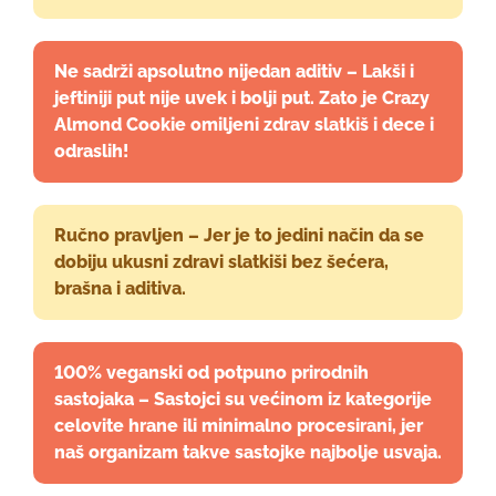
Ne sadrži apsolutno nijedan aditiv – Lakši i
jeftiniji put nije uvek i bolji put. Zato je Crazy
Almond Cookie omiljeni zdrav slatkiš i dece i
odraslih!
Ručno pravljen – Jer je to jedini način da se
dobiju ukusni zdravi slatkiši bez šećera,
brašna i aditiva.
100% veganski od potpuno prirodnih
sastojaka – Sastojci su većinom iz kategorije
celovite hrane ili minimalno procesirani, jer
naš organizam takve sastojke najbolje usvaja.