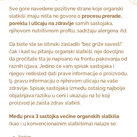
Sve gore navedene pozitivne strane koje organski
slatkiši imaju ništa ne govore o
procesu prerade,
poreklu i uticaju na zdravlje
samih sastojaka,
njihovom nutritivnom profilu, sadržaju alergena, itd.
Da biste ste se istinski zasladili ‘’bez griže savesti’’
čak i kad su pitanju organski slatkiši, nije dovoljno
da pročitate šta je napisano na frontu pakovanja od
raznih izjava. Jedino će vam spisak sastojaka i
njegov redosled dati prave informacije o proizvodu,
tj. pravu informaciju o njihovom uticaju na vaše
zdravlje. Spisak sastojaka između ostalog najbolje
objašnjava razliku u ceni i ukazuju na to koji
proizvod je zaista zdrav slatkiš.
Među prva 3 sastojka većine organskih slatkiša
(kao i u konvencionalnim slatkišima) nalaze se: