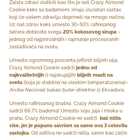
Zaista zdravi slatkiši kao što je naš Crazy Almond
Cookie keks sa bademom, imaju izuzetan sastav
koji će vašem zdravlju doprineti na mnogo načina.
Uz naš zdrav keks umesto 30-50% rafinisanog
šećera dobićete svega
20% kokosovog sirupa
–
jednog od najprirodnijih i najmanje procesiranih
zaslađivača na svetu.
Umesto ogromnog procenta jeftinih biljnih ulja,
Crazy Almond Cookie sadrži
jednu od
najkvalitetnijih
(i najskupljih)
biljnih masti na
svetu
(koja je stabilna na visokim temperaturama)–
Arriba Nacional kakao buter direktno iz Ekvadora.
Umesto rafinisanog brašna Crazy Almond Cookie
sadrži 66,7% badema! Umesto soje, jaja i mleka u
prahu, Crazy Almond Cookie ne sadrži
baš ništa
više, jer je popuno savršen sa samo ova 3 celovita
sastojka.
Od aditiva ne sadrži ništa, samo kao začin