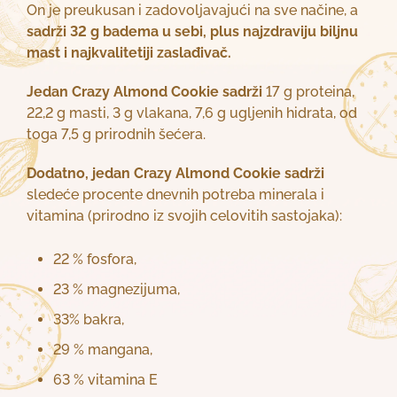
On je preukusan i zadovoljavajući na sve načine, a
sadrži 32 g badema u sebi, plus najzdraviju biljnu
mast i najkvalitetiji zaslađivač.
Jedan Crazy Almond Cookie sadrži
17 g proteina,
22,2 g masti, 3 g vlakana, 7,6 g ugljenih hidrata, od
toga 7,5 g prirodnih šećera.
Dodatno, jedan Crazy Almond Cookie sadrži
sledeće procente dnevnih potreba minerala i
vitamina (prirodno iz svojih celovitih sastojaka):
22 % fosfora,
23 % magnezijuma,
33% bakra,
29 % mangana,
63 % vitamina E