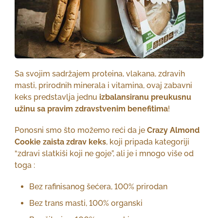
Sa svojim sadržajem proteina, vlakana, zdravih
masti, prirodnih minerala i vitamina, ovaj zabavni
keks predstavlja jednu
izbalansiranu preukusnu
užinu sa pravim zdravstvenim benefitima
!
Ponosni smo što možemo reći da je
Crazy Almond
Cookie zaista zdrav keks
, koji pripada kategoriji
“zdravi slatkiši koji ne goje”, ali je i mnogo više od
toga :
Bez rafinisanog šećera, 100% prirodan
Bez trans masti, 100% organski