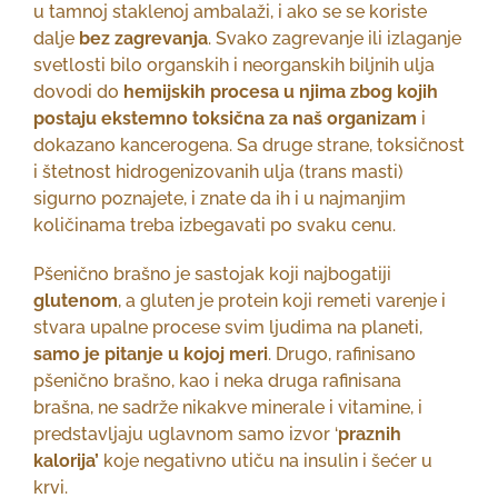
u tamnoj staklenoj ambalaži, i ako se se koriste
dalje
bez zagrevanja
. Svako zagrevanje ili izlaganje
svetlosti bilo organskih i neorganskih biljnih ulja
dovodi do
hemijskih procesa u njima zbog kojih
postaju ekstemno toksična za naš organizam
i
dokazano kancerogena. Sa druge strane, toksičnost
i štetnost hidrogenizovanih ulja (trans masti)
sigurno poznajete, i znate da ih i u najmanjim
količinama treba izbegavati po svaku cenu.
Pšenično brašno je sastojak koji najbogatiji
glutenom
, a gluten je protein koji remeti varenje i
stvara upalne procese svim ljudima na planeti,
samo je pitanje u kojoj meri
. Drugo, rafinisano
pšenično brašno, kao i neka druga rafinisana
brašna, ne sadrže nikakve minerale i vitamine, i
predstavljaju uglavnom samo izvor ‘
praznih
kalorija’
koje negativno utiču na insulin i šećer u
krvi.