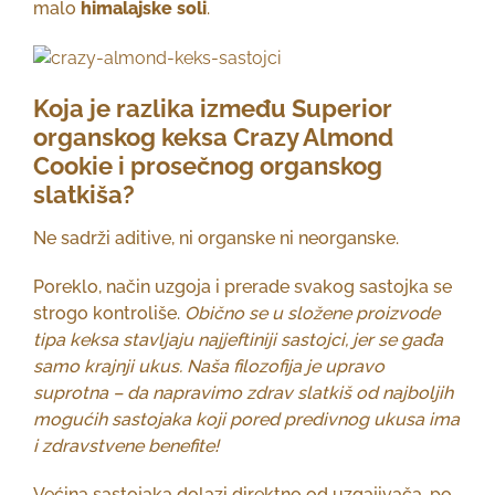
malo
himalajske soli
.
Koja je razlika između Superior
organskog keksa Crazy Almond
Cookie i prosečnog organskog
slatkiša?
Ne sadrži aditive, ni organske ni neorganske.
Poreklo, način uzgoja i prerade svakog sastojka se
strogo kontroliše.
Obično se u složene proizvode
tipa keksa stavljaju najjeftiniji sastojci, jer se gađa
samo krajnji ukus. Naša filozofija je upravo
suprotna – da napravimo zdrav slatkiš od najboljih
mogućih sastojaka koji pored predivnog ukusa ima
i zdravstvene benefite!
Većina sastojaka dolazi direktno od uzgajivača, po