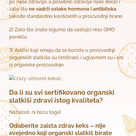
po naše zdravlje, a posebno zdravlje naše dece) i
zato što
ne sadrži ostake hormona i antibitoka
takođe standardno korišćenih u proizvodnji hrane.
2) Zato što znate sigurno da sastojci nisu GMO
porekla.
3) Aditivi koji smeju da se koriste u proizvodnji
organskih slatkiša su limitirani, i uglavnom su i oni
iz organske proizvodnje.
Da li su svi sertifikovano organski
slatkiši zdravi istog kvaliteta?
Nažalost, ni blizu toga!
Odaberite zaista zdrav keks – nije
svejedno koji organski slatkiš birate