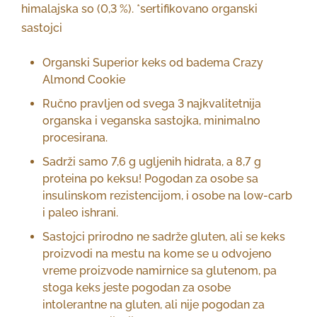
himalajska so (0,3 %). *sertifikovano organski
sastojci
Organski Superior keks od badema Crazy
Almond Cookie
Ručno pravljen od svega 3 najkvalitetnija
organska i veganska sastojka, minimalno
procesirana.
Sadrži samo 7,6 g ugljenih hidrata, a 8,7 g
proteina po keksu! Pogodan za osobe sa
insulinskom rezistencijom, i osobe na low-carb
i paleo ishrani.
Sastojci prirodno ne sadrže gluten, ali se keks
proizvodi na mestu na kome se u odvojeno
vreme proizvode namirnice sa glutenom, pa
stoga keks jeste pogodan za osobe
intolerantne na gluten, ali nije pogodan za