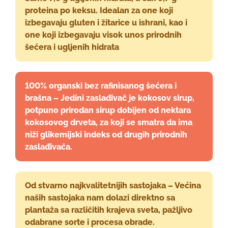
proteina po keksu. Idealan za one koji
izbegavaju gluten i žitarice u ishrani, kao i
one koji izbegavaju visok unos prirodnih
šećera i ugljenih hidrata
100% organski bez rafinisanog šećera i
brašna – Jedini zaslađivač je kokosov sirup,
potpuno prirodan sirup dobijen od nektara
kokosovog drveta, za koji se smatra da ima
niži glikemijski indeks od drugih prirodnih
zaslađivača.
Od stvarno najkvalitetnijih sastojaka – Većina
naših sastojaka nam dolazi direktno sa
plantaža sa različitih krajeva sveta, pažljivo
odabrane sorte i procesa obrade.