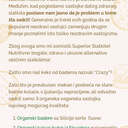
Međutim, kad pogledamo sastojke datog zdravog
slatkiša
postane nam jasno da je problem u tome
šta sadrži
! Generalno je trend ovih godina da se
popularni nezdravi sastojci zamenjuju drugim
(manje poznatim) isto toliko nezdravim sastojcima.
Zbog ovoga smo mi osmislili Superior Slatkiše!
Nutritivno bogate, zdrave i ukusne alternative
običnim slatkišima!
Zašto smo naš keks od badema nazvali “Crazy“?
Zato što je preukusan, mekan i podseća na stare
bakine kolače, s ljubavlju napravljene, ali odvažno
sadrži samo 3 organska veganska sastojka,
najvišeg mogućeg kvaliteta:
Organski badem
sa Silicije sorte
Tuono
Organski kakao buter iz Ekvadora
najcenjenjije