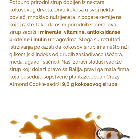
Potpuno prirodni sirup dobijen iz nektara
kokosovog drveta. Drvo kokosa u svoj nektar
povlači mnoštvo nutrijenata iz bogate zemlje na
kojoj raste, tako da osim prirodnih šećera, ovaj
sirup sadrži i
minerale, vitamine, antioksidanse,
proteine i inulin
u tragovima. Stoga su rezultati
istrživanja pokazali da kokosov sirup ima nešto niži
glikemijski indeks od drugih zaslađivača (šećera,
meda, agave i slično.). Naši zdravi slatkiši sadrže
sirup koji dolazi pravo sa Balija, pravi ga mala firma
koja poseduje sopstvene plantaže. Jedan Crazy
Almond Cookie sadrži
9,6 g kokosovog sirupa
.