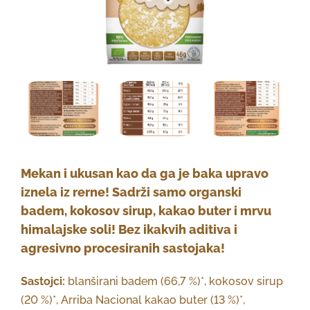
Mekan i ukusan kao da ga je baka upravo
iznela iz rerne! Sadrži samo organski
badem, kokosov sirup, kakao buter i mrvu
himalajske soli! Bez ikakvih aditiva i
agresivno procesiranih sastojaka!
Sastojci:
blanširani badem (66,7 %)*, kokosov sirup
(20 %)*, Arriba Nacional kakao buter (13 %)*,