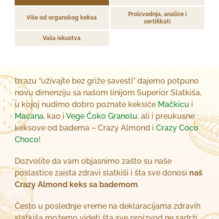
Proizvodnja, analize i
Više od organskog keksa
sertifikati
Vaša iskustva
Izrazu ‘’uživajte bez griže savesti’’ dajemo potpuno
novu dimenziju sa našom linijom Superior Slatkiša,
u kojoj nudimo dobro poznate keksiće
Mačkicu
i
Macana
, kao i
Vege Čoko Granolu
, ali i preukusne
keksove od badema – Crazy Almond i
Crazy Coco
Choco
!
Dozvolite da vam objasnimo zašto su naše
poslastice zaista zdravi slatkiši i šta sve donosi
naš
Crazy Almond keks sa bademom
.
Često u poslednje vreme na deklaracijama zdravih
slatkiša možemo videti šta sve proizvod ne sadrži.