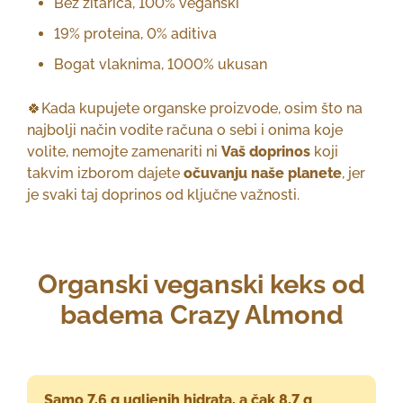
Bez žitarica, 100% veganski
19% proteina, 0% aditiva
Bogat vlaknima, 1000% ukusan
🍀Kada kupujete organske proizvode, osim što na
najbolji način vodite računa o sebi i onima koje
volite, nemojte zamenariti ni
Vaš doprinos
koji
takvim izborom dajete
očuvanju naše planete
, jer
je svaki taj doprinos od ključne važnosti.
Organski veganski keks od
badema Crazy Almond
Samo 7,6 g ugljenih hidrata, a čak 8,7 g