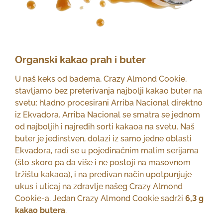
Organski kakao prah i buter
U naš keks od badema, Crazy Almond Cookie,
stavljamo bez preterivanja najbolji kakao buter na
svetu: hladno procesirani Arriba Nacional direktno
iz Ekvadora. Arriba Nacional se smatra se jednom
od najboljih i najređih sorti kakaoa na svetu. Naš
buter je jedinstven, dolazi iz samo jedne oblasti
Ekvadora, radi se u pojedinačnim malim serijama
(što skoro pa da više i ne postoji na masovnom
tržištu kakaoa), i na predivan način upotpunjuje
ukus i uticaj na zdravlje našeg Crazy Almond
Cookie-a. Jedan Crazy Almond Cookie sadrži
6,3 g
kakao butera
.