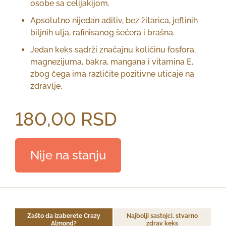
osobe sa celijakijom.
Apsolutno nijedan aditiv, bez žitarica, jeftinih
biljnih ulja, rafinisanog šećera i brašna.
Jedan keks sadrži značajnu količinu fosfora,
magnezijuma, bakra, mangana i vitamina E,
zbog čega ima različite pozitivne uticaje na
zdravlje.
180,00
RSD
Nije na stanju
Zašto da izaberete Crazy
Najbolji sastojci, stvarno
Almond?
zdrav keks