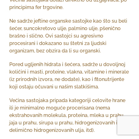
principima fer trgovine.
Ne sadrže jeftine organske sastojke kao što su beli
šećer, suncokretovo ulje, palmino ulje, pšenično
brašno i slično. Ovi sastojci su agresivno
procesirani i dokazano su štetni za ljudski
organizam, bez obzira da li su organski.
Pored ugljenih hidrata i šećera, sadrže u dovoljnoj
količini i masti, proteine, vlakna, vitamine i minerale
(iz prirodnih izvora, ne dodate), kao i fitonutrijente
koji ostaju očuvani u našim slatkišima.
Većina sastojaka pripada kategoriji celovite hrane
ili je minimalno moguće procerisana (nema
ekstrahovanih molekula, proteina, mleka u prahu,
jaja u prahu, sirupa u prahu, hidrogenizovanih i
delimično hidrogenizovanih ulja, itd).