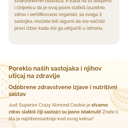
svakodnevnih obaveza. A kada na to dodamo
i činjenicu da je ovaj posni slatkiš izuzetno
zdrav i sertifikovano organski, sa svega 3
sastojka, možete biti sigurni da ste načinili
pravi izbor kada ste ga uključili u ishranu.
Poreklo naših sastojaka i njihov
uticaj na zdravlje
Odobrene zdravstvene izjave i nutritivni
sastav
Just Superior Crazy Almond Cookie je
stvarno
zdrav slatkiš čiji sastojci su jasno istaknuti!
Znate li
šta je najinteresantnije kod ovog keksa?