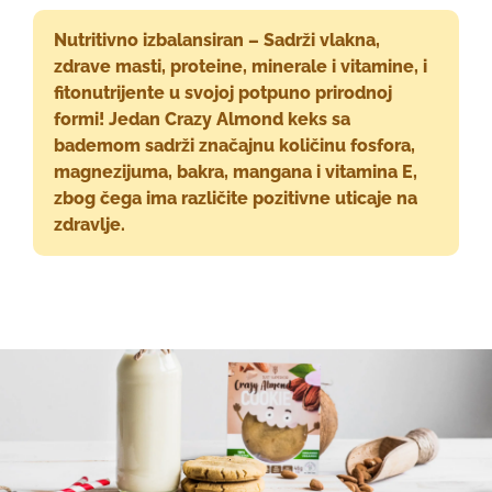
Nutritivno izbalansiran – Sadrži vlakna,
zdrave masti, proteine, minerale i vitamine, i
fitonutrijente u svojoj potpuno prirodnoj
formi! Jedan Crazy Almond keks sa
bademom sadrži značajnu količinu fosfora,
magnezijuma, bakra, mangana i vitamina E,
zbog čega ima različite pozitivne uticaje na
zdravlje.