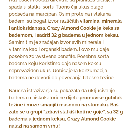
spada u slatku sortu Tuono čiji ukus blago
podseća na marcipan. Osim proteina i vlakana
bademi su bogat izvor različitih
vitamina, minerala
i antioksidanasa
.
Crazy Almond Cookie je keks sa
bademom, i sadrži 32 g badema u jednom keksu.
Samim tim je značajan izvor svih minerala i
vitamina kao i organski badem, i ovo mu daje
posebne zdravstvene benefite. Posebna sorta
badema koju koristimo daje našem keksu
neprevaziđen ukus. Uobičajena konzumacija
badema ne dovodi do povećanja telesne težine.
Naučna istraživanja su pokazala da uključivanje
badema u niskokalorične dijete
promoviše gubitak
težine i može
smanjiti masnoću na stomaku. Baš
zato se u grupi “zdravi slatkiši koji ne goje”, sa 32 g
badema u jednom keksu, Crazy Almond Cookie
nalazi na samom vrhu!