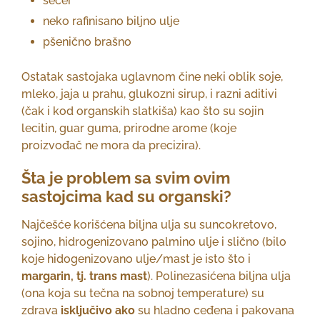
šećer
neko rafinisano biljno ulje
pšenično brašno
Ostatak sastojaka uglavnom čine neki oblik soje,
mleko, jaja u prahu, glukozni sirup, i razni aditivi
(čak i kod organskih slatkiša) kao što su sojin
lecitin, guar guma, prirodne arome (koje
proizvođač ne mora da precizira).
Šta je problem sa svim ovim
sastojcima kad su organski?
Najčešće korišćena biljna ulja su suncokretovo,
sojino, hidrogenizovano palmino ulje i slično (bilo
koje hidogenizovano ulje/mast je isto što i
margarin, tj. trans mast
). Polinezasićena biljna ulja
(ona koja su tečna na sobnoj temperature) su
zdrava
isključivo ako
su hladno ceđena i pakovana