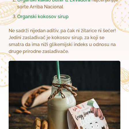
sorte Arriba Nacional
Organski kokosov sirup
Ne sadrži nijedan aditiv, pa čak ni žitarice ni šećer!
Jedini zaslađivač je kokosov sirup, za koji se
smatra da ima niži glikemijski indeks u odnosu na
druge prirodne zaslađivače.