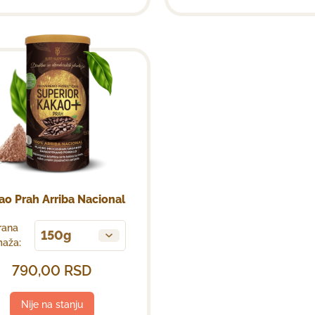
ao Prah Arriba Nacional
rana
150g
aža:
790,00
RSD
Nije na stanju