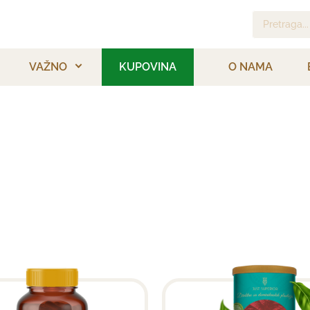
Pretraga...
VAŽNO
KUPOVINA
O NAMA