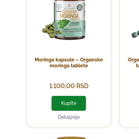
Moringa kapsule – Organske
Orga
moringa tablete
t
1.100,00
RSD
Kupite
Detaljnije