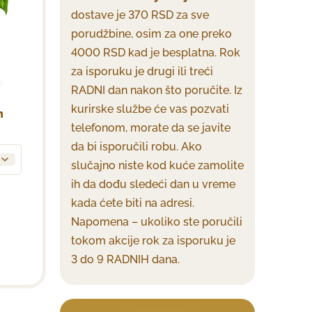
dostave je 370 RSD za sve
porudžbine, osim za one preko
4000 RSD kad je besplatna. Rok
za isporuku je drugi ili treći
RADNI dan nakon što poručite. Iz
kurirske službe će vas pozvati
h
telefonom, morate da se javite
da bi isporučili robu. Ako
slučajno niste kod kuće zamolite
ih da dođu sledeći dan u vreme
kada ćete biti na adresi.
Napomena – ukoliko ste poručili
tokom akcije rok za isporuku je
3 do 9 RADNIH dana.