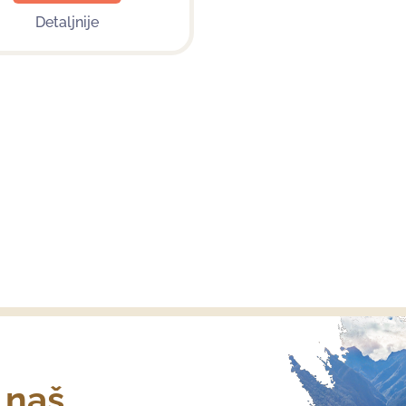
Detaljnije
a naš