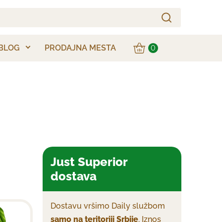
BLOG
PRODAJNA MESTA
0
Just Superior
dostava
Dostavu vršimo Daily službom
samo na teritoriji Srbije
. Iznos