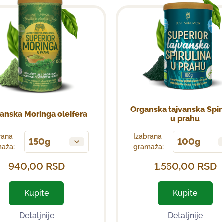
Organska tajvanska Spir
anska Moringa oleifera
u prahu
rana
Izabrana
150g
100g
aža:
gramaža:
940,00
RSD
1.560,00
RSD
Kupite
Kupite
Detaljnije
Detaljnije