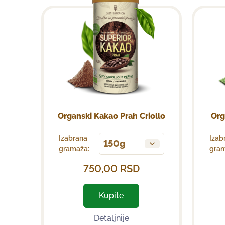
Organski Kakao Prah Criollo
Org
Izabrana
Izab
150g
gramaža:
gram
750,00
RSD
Kupite
Detaljnije