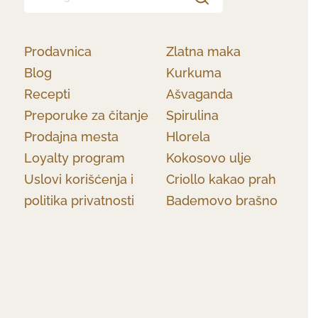
Prodavnica
Zlatna maka
Blog
Kurkuma
Recepti
Ašvaganda
Preporuke za čitanje
Spirulina
Prodajna mesta
Hlorela
Loyalty program
Kokosovo ulje
Uslovi korišćenja i
Criollo kakao prah
politika privatnosti
Bademovo brašno