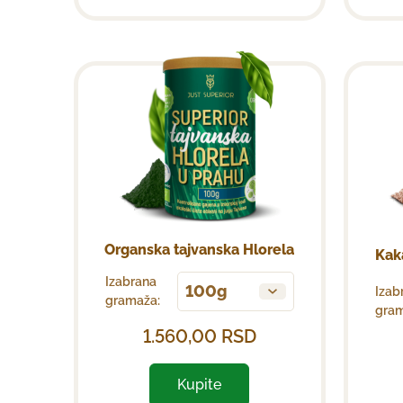
Organska tajvanska Hlorela
Kak
Izabrana
100g
Izab
gramaža:
gram
1.560,00
RSD
Kupite