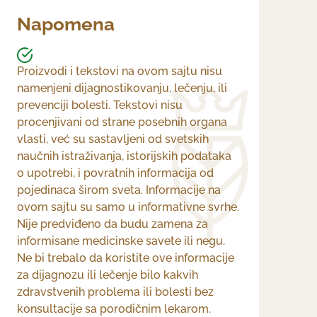
Napomena
Proizvodi i tekstovi na ovom sajtu nisu
namenjeni dijagnostikovanju, lečenju, ili
prevenciji bolesti. Tekstovi nisu
procenjivani od strane posebnih organa
vlasti, već su sastavljeni od svetskih
naučnih istraživanja, istorijskih podataka
o upotrebi, i povratnih informacija od
pojedinaca širom sveta. Informacije na
ovom sajtu su samo u informativne svrhe.
Nije predviđeno da budu zamena za
informisane medicinske savete ili negu.
Ne bi trebalo da koristite ove informacije
za dijagnozu ili lečenje bilo kakvih
zdravstvenih problema ili bolesti bez
konsultacije sa porodičnim lekarom.