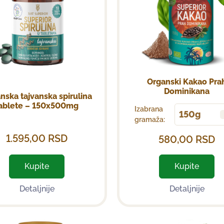
Organski Kakao Pra
Dominikana
nska tajvanska spirulina
ablete – 150x500mg
Izabrana
150g
gramaža:
1.595,00
RSD
580,00
RSD
Kupite
Kupite
Detaljnije
Detaljnije